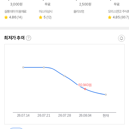
드/롯드선
리 볼륨 살리기 
3,000원
무료
2,500원
무료
구르프
살롱데이 미용재료
마스터상사
올리브영
모리스앤코 주식
네이
버페
리
리
리
4.86
(
14
)
5
(
12
)
4.85
(
867
)
별
별
별
이
뷰
뷰
뷰
점
점
점
수
수
수
최저가 추이
최
알
저
림
가
받
추
는
이
중
란?