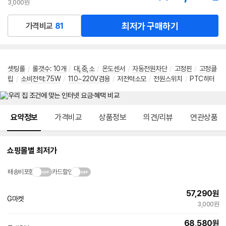
3,000원
최저가 구매하기
가격비교
81
셋팅롤
/
롤갯수
:
10개
/
대,중,소
/
온도센서
/
자동전원차단
/
고정핀
/
고정클
립
/
소비전력:75W
/
110~220V겸용
/
저전력소모
/
전원스위치
/
PTC히터
메뉴 네비게이션
요약정보
가격비교
상품정보
의견/리뷰
연관상품
쇼핑몰별 최저가
배송비포함
카드할인
57,290
원
G마켓
3,000원
68,580
원