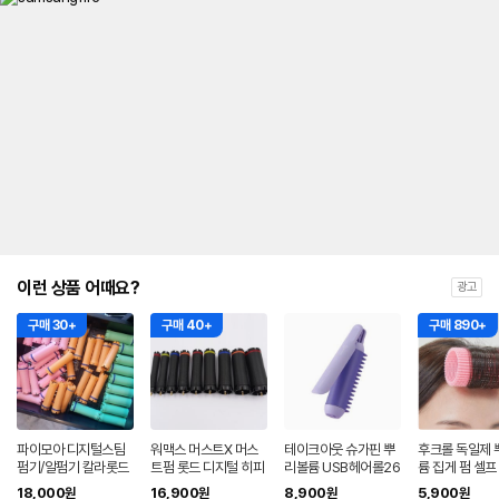
이런 상품 어때요?
광고
구매 30+
구매 40+
구매 890+
파이모아 디지털스팀
워맥스 머스트X 머스
테이크아웃 슈가핀 뿌
후크롤 독일제 
펌기/알펌기 칼라롯드
트펌 롯드 디지털 히피
리볼륨 USB헤어롤26
륨 집게 펌 셀프
(원짹/투짹 선택)롱롯
펌 롱 숏
정수리 머리 헤
18,000
16,900
8,900
5,900
원
원
원
원