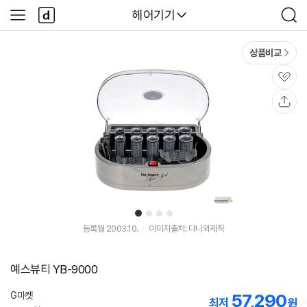
본문 바로가기
다
다나와
헤어기기
사
검
나
이
색
와
드
메
메
상품비교
인
뉴
관
심
공
유
1
2
3
4
등록월 2003.10.
이미지출처: 다나와제작
예스뷰티 YB-9000
G마켓
57,290
최저
원