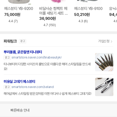
예스뷰티 YB-9200
비달사순 컴팩트 헤
예스뷰티 YB-9100
유닉스
어롤 세팅기 세트 V
75,000
원
50,210
원
94,
SHS10BK
36,900
원
4.4
(7)
4.3
(6)
4.
4.7
(150)
파워링크
가입신청
광고
뿌리볼륨, 굵은컬엔 티나뷰티
smartstore.naver.com/tinabeautykr
광고
티나뷰티의 다양한 사이즈의 롤빗으로 아름다운 헤어 스타일링을 만드세
요!
미용실 고데기 예스뷰티
smartstore.naver.com/seland
광고
헤어샵에서 스타일링 받은것처럼 이젠 어디서나 쉽게 예스뷰티 고데기로!
빠른배송 안내