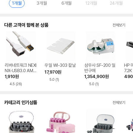
1개월
3개월
6개월
12개월
24개월
다른 고객이 함께 본 상품
전체보기
리버네트워크 NEXI
우일 WI-303 칼날
삼우사 SF-200 일
HP 
NX-USB3.0 AM-
반구매
7.2K
17,970
원
AF 3m
4-B2
1,910
원
1,354,900
원
490
5.0
(1)
4.5
(26)
5.0
(1)
카테고리 인기상품
전체보기