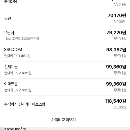
롯데ON
무료배송
70,170
원
옥션
빠른배송
3,000원
79,220
원
11번가
무료배송
11pay 포인트 3,266원 적립
98,367
원
SSG.COM
현대카드
91,482원
무료배송
99,360
원
신세계몰
현대카드
92,405원
무료배송
99,360
원
이마트몰
현대카드
92,405원
무료배송
118,540
원
주식회사 신세계라이브쇼핑
3,000원
가격비교 더보기