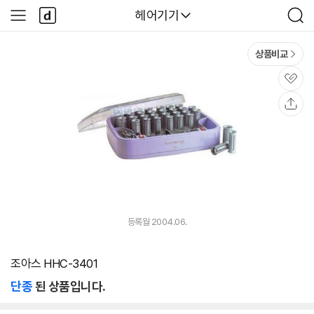
본문 바로가기
다
다나와
헤어기기
사
검
나
이
색
와
드
메
메
상품비교
인
뉴
관
심
공
유
등록월 2004.06.
조아스 HHC-3401
단종
된 상품입니다.