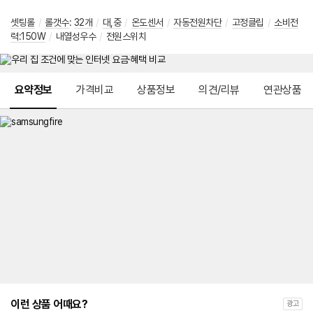
셋팅롤
/
롤갯수
:
32개
/
대,중
/
온도센서
/
자동전원차단
/
고정클립
/
소비전
력:150W
/
내열성우수
/
전원스위치
메뉴 네비게이션
요약정보
가격비교
상품정보
의견/리뷰
연관상품
이런 상품 어때요?
광고