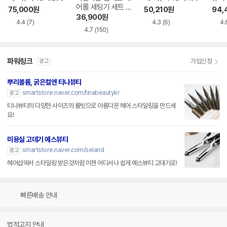
어롤 세팅기 세트 V
75,000
원
50,210
원
94,
SHS10BK
36,900
원
4.4
(7)
4.3
(6)
4.
4.7
(150)
파워링크
가입신청
광고
뿌리볼륨, 굵은컬엔 티나뷰티
smartstore.naver.com/tinabeautykr
광고
티나뷰티의 다양한 사이즈의 롤빗으로 아름다운 헤어 스타일링을 만드세
요!
미용실 고데기 예스뷰티
smartstore.naver.com/seland
광고
헤어샵에서 스타일링 받은것처럼 이젠 어디서나 쉽게 예스뷰티 고데기로!
빠른배송 안내
법적고지 안내