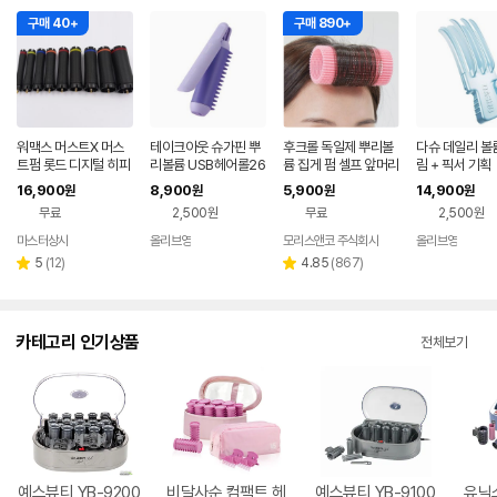
구매 40+
구매 890+
워맥스 머스트X 머스
테이크아웃 슈가핀 뿌
후크롤 독일제 뿌리볼
다슈 데일리 볼
트펌 롯드 디지털 히피
리볼륨 USB헤어롤26
륨 집게 펌 셀프 앞머리
림 + 픽서 기획
펌 롱 숏
정수리 머리 헤어롤 뿌
16,900
8,900
5,900
14,900
원
원
원
원
리 볼륨 살리기 핀 파워
무료
2,500원
무료
2,500원
구르프
마스터상사
올리브영
모리스앤코 주식회사
올리브영
네이
네이
버페
버페
리
리
5
(
12
)
4.85
(
867
)
별
별
이
이
뷰
뷰
점
점
수
수
카테고리 인기상품
전체보기
예스뷰티 YB-9200
비달사순 컴팩트 헤
예스뷰티 YB-9100
유닉스