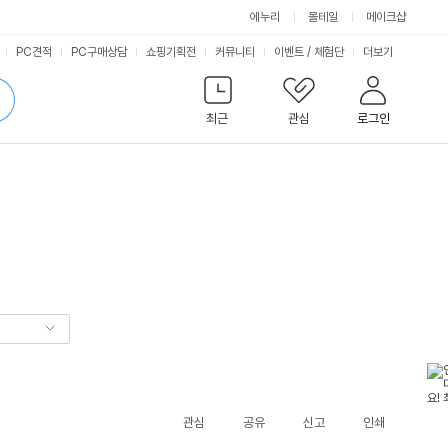
에누리
몰테일
메이크샵
서
PC견적
PC구매상담
쇼핑기획전
커뮤니티
이벤트
/
체험단
더보기
비
검
색
최근
관심
로그인
스
관심
공유
신고
인쇄