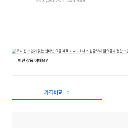
등록월: 2003.04.
제조사: 제스파
이런 상품 어때요?
가격비교
0
가
격
비
교