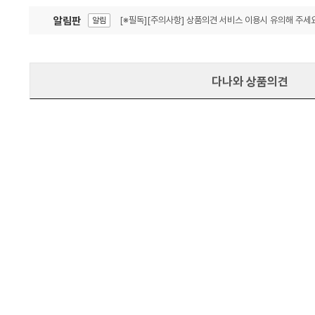
알림판
[※필독][주의사항] 상품의견 서비스 이용시 유의해 주세요
알림
잦은 오류, PC속도 잡자! PC안정화 위해 이건 꼭!
알림
다나와 상품의견