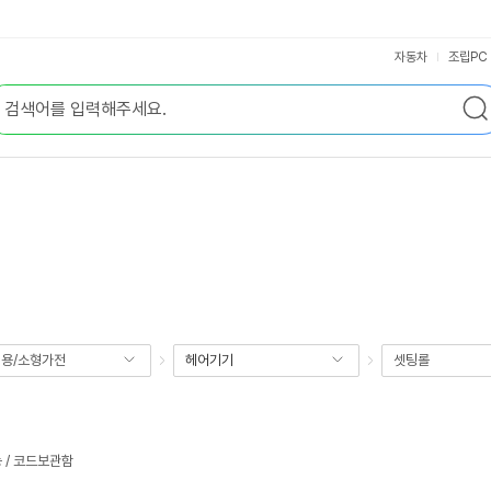
자동차
조립PC
용/소형가전
헤어기기
셋팅롤
 / 코드보관함