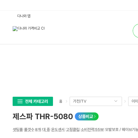
제
다나와 앱
스
파
통
T
합
H
검
R
색
-
5
0
8
0
:
다
나
와
가
격
비
교
전체 카테고리
가전/TV
이미
홈
제스파 THR-5080
상품비교
상
셋팅롤
/
롤갯수
:
8개
/
대,중
/
온도센서
/
고정클립
/
소비전력:55W
/
모발보호 / 웨이브기능
세
스