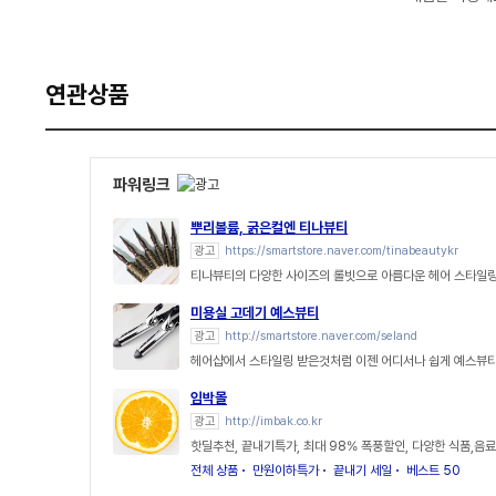
연관상품
파워링크
뿌리볼륨, 굵은컬엔 티나뷰티
광고
https://smartstore.naver.com/tinabeautykr
티나뷰티의 다양한 사이즈의 롤빗으로 아름다운 헤어 스타일링
미용실 고데기 예스뷰티
광고
http://smartstore.naver.com/seland
헤어샵에서 스타일링 받은것처럼 이젠 어디서나 쉽게 예스뷰티
임박몰
광고
http://imbak.co.kr
핫딜추천, 끝내기특가, 최대 98% 폭풍할인, 다양한 식품,음료
전체 상품
만원이하특가
끝내기 세일
베스트 50