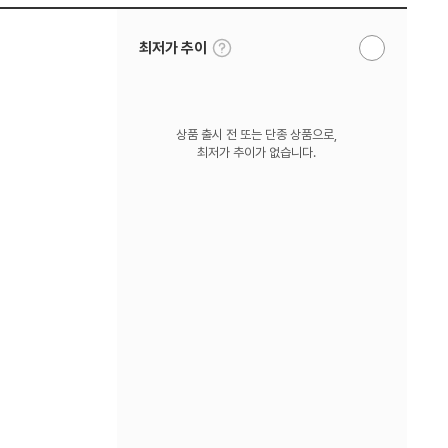
툴
최저가 추이
알
팁
림
보
받
기
기
상품 출시 전 또는 단종 상품으로,
최저가 추이가 없습니다.