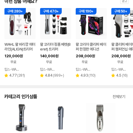
이런 상품 어때요?
광고
구매 280+
구매 470+
구매 190+
구매 50+
WAHL 왈 바리깡 에이
왈 코리아 정품 베렛(B
왈 코리아 클리퍼 베이
왈 클리퍼 베이
라인(ALIGN)트리머
eret) 트리머
퍼 한정판 에디션
퍼 챔피언십 에
120,000
140,000
208,000
208,000
원
원
원
원
무료
무료
무료
무료
탑스-WAHL 공식수입회사
탑스-WAHL 공식수입회사
탑스-WAHL 공식수입회사
탑스-WAHL 공식수입회사
네이버
네이버
네이버
페이
페이
페이
리
리
리
리
4.77
(
281
)
4.84
(
999+
)
4.93
(
110
)
4.5
(
16
)
별
별
별
별
뷰
뷰
뷰
뷰
점
점
점
점
수
수
수
수
카테고리 인기상품
전체보기