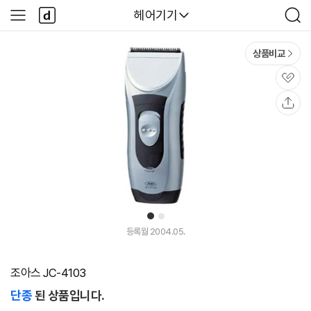
본문 바로가기
다
다나와
헤어기기
사
검
나
이
색
와
드
메
메
상품비교
인
뉴
관
심
공
유
1
2
등록월 2004.05.
조아스 JC-4103
단종
된 상품입니다.