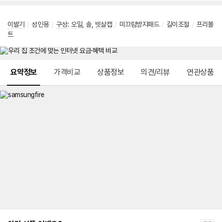
이발기
/
성인용
/
구성
:
오일
,
솔
,
빗살캡
/
미끄럼방지패드
/
길이조절
/
프리볼
트
메뉴 네비게이션
요약정보
가격비교
상품정보
의견/리뷰
연관상품