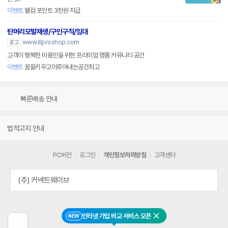
이벤트
웰컴 포인트 3천원 지급
탄머리모발재생/구인구직/임대
www.illproshop.com
광고
고객이 행복한 미용인을 위한 프리미엄 명품 커뮤니티 공간
이벤트
꿈을키우고이루어내는공간최고
빠른배송 안내
법적고지 안내
PC버전
로그인
개인정보처리방침
고객센터
(주) 커넥트웨이브
인터넷 가입 비교 서비스 오픈
NEW
닫기
이