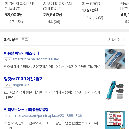
한일전자 파테크 P
샤오미 미지아 MJ
헤드 590D
필립
C-M470
GHHC2LF
HC3
17,570
원
58,000
원
29,640
원
49,
4.6
(1,086)
4.7
(154)
4.6
(36)
5.
파워링크
가입신청
광고
미용실 이발기 예스뷰티
smartstore.naver.com/seland
광고
헤어샵에서 스타일링 받은것처럼 이젠 어디서나 쉽게 예스뷰티 이발기로!
탑컷yd7000 애견미용기
dogcut.kr/
광고
(도그컷) 가성비 좋은 애견 클리퍼 전문가가 사용하는 탑컷 미용기 가정에
서 편리
인터넷보다 싼 반려동물용품점
map.naver.com/p/entry/place/2048884836
광고
직접 보고, 만지고, 입혀보고, 먹여보고 할인도 받는 한번쯤 꼭 가봐야 하
는 곳!