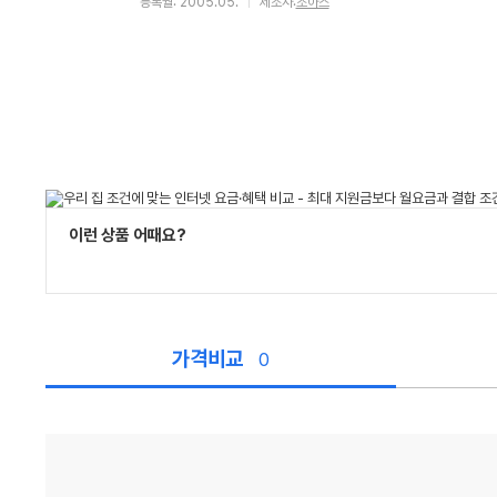
등록월: 2005.05.
제조사:
조아스
이런 상품 어때요?
가격비교
0
가
격
비
교