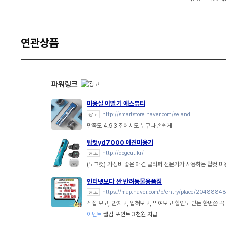
연관상품
파워링크
미용실 이발기 예스뷰티
광고
http://smartstore.naver.com/seland
만족도 4.93 집에서도 누구나 손쉽게
탑컷yd7000 애견미용기
광고
http://dogcut.kr/
(도그컷) 가성비 좋은 애견 클리퍼 전문가가 사용하는 탑컷 
인터넷보다 싼 반려동물용품점
광고
https://map.naver.com/p/entry/place/2048884
직접 보고, 만지고, 입혀보고, 먹여보고 할인도 받는 한번쯤 꼭 
이벤트
웰컴 포인트 3천원 지급