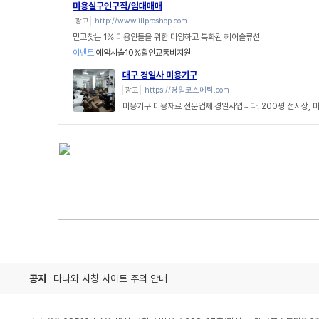
미용실구인구직/임대매매
광고
http://www.illproshop.com
믿고찾는 1% 미용인들을 위한 다양하고 특화된 헤어솔류션
이벤트
예약시술10%할인교통비지원
대구 경일사 미용기구
광고
https://경일코스메틱.com
미용기구 미용재료 전문업체 경일사입니다. 200평 전시장, 
공지
다나와 사칭 사이트 주의 안내