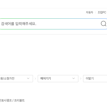
자동차
조립PC
용/소형가전
헤어기기
이발기
전표시램프 / 프리볼트