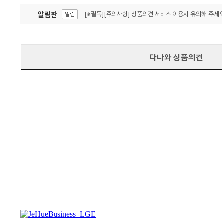
알림판
[※필독][주의사항] 상품의견 서비스 이용시 유의해 주세요
알림
잦은 오류, PC속도 잡자! PC안정화 위해 이건 꼭!
알림
다나와 상품의견