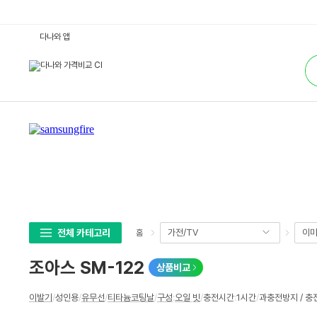
조
다나와 앱
아
스
통
S
합
M
검
-
색
1
2
2
:
다
나
와
가
격
비
교
전체 카테고리
가전/TV
이미
홈
조아스 SM-122
상품비교
상
이발기
/
성인용
/
유무선
/
티타늄코팅날
/
구성
:
오일
,
빗
/
충전시간
:
1시간
/
과충전방지 / 충
세
스