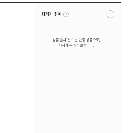
툴
최저가 추이
알
팁
림
보
받
기
기
상품 출시 전 또는 단종 상품으로,
최저가 추이가 없습니다.