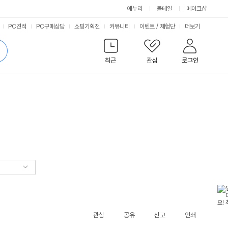
에누리
몰테일
메이크샵
서
PC견적
PC구매상담
쇼핑기획전
커뮤니티
이벤트
/
체험단
더보기
비
검
색
최근
관심
로그인
스
관심
공유
신고
인쇄