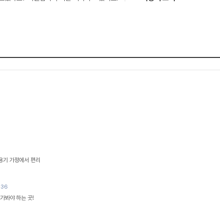
미용기 가정에서 편리
836
가봐야 하는 곳!