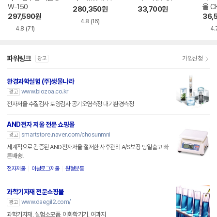
W-150
울 C
280,350
원
33,700
원
297,590
원
36,
4.8
(16)
4.8
(71)
4.
파워링크
가입신청
광고
환경과학실험 (주)생물나라
www.biozoa.co.kr
광고
전자저울 수질검사 토양검사 공기오염측정 대기환경측정
AND전자 저울 전문 쇼핑몰
smartstore.naver.com/chosunmni
광고
세계적으로 검증된 AND전자저울 철저한 사후관리 A/S보장 당일출고 빠
른배송!
전자저울
아날로그저울
원형분동
과학기자재 전문쇼핑몰
www.daegil2.com/
광고
과학기자재, 실험소모품, 이화학기기, 여과지