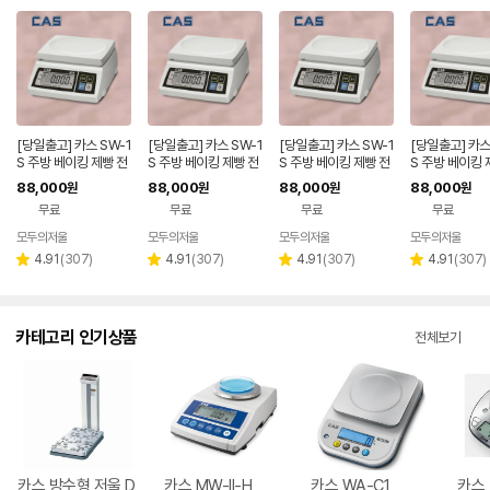
[당일출고] 카스 SW-1
[당일출고] 카스 SW-1
[당일출고] 카스 SW-1
[당일출고] 카스
S 주방 베이킹 제빵 전
S 주방 베이킹 제빵 전
S 주방 베이킹 제빵 전
S 주방 베이킹 
자저울 5kg
자저울 10kg
자저울 2kg
자저울 30kg
88,000
88,000
88,000
88,000
원
원
원
원
무료
무료
무료
무료
모두의저울
모두의저울
모두의저울
모두의저울
리
리
리
리
4.91
(
307
)
4.91
(
307
)
4.91
(
307
)
4.91
(
307
)
별
별
별
별
뷰
뷰
뷰
뷰
점
점
점
점
수
수
수
수
카테고리 인기상품
전체보기
카스 방수형 저울 D
카스 MW-II-H
카스 WA-C1
카스