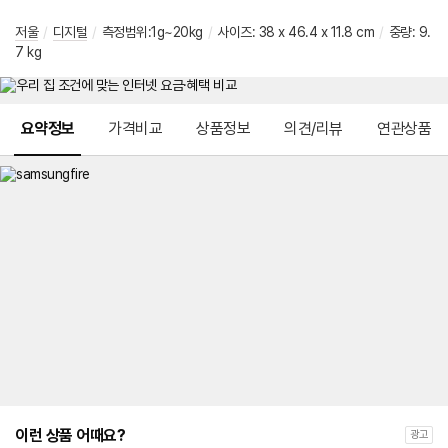
저울
/
디지털
/
측정범위:1g~20kg
/
사이즈: 38 x 46.4 x 11.8 cm
/
중량: 9.
7 kg
메뉴 네비게이션
요약정보
가격비교
상품정보
의견/리뷰
연관상품
이런 상품 어때요?
광고