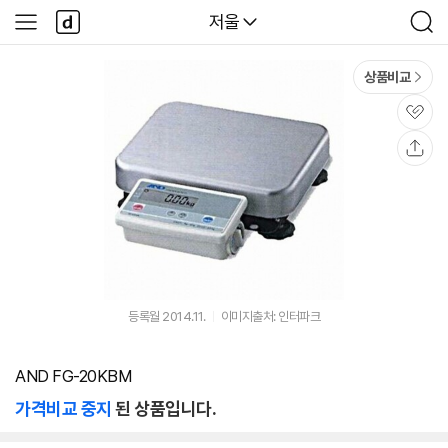
본문 바로가기
다
다나와
저울
사
검
나
이
색
와
드
메
메
상품비교
인
뉴
관
심
공
유
등록월 2014.11.
이미지출처: 인터파크
AND FG-20KBM
가격비교 중지
된 상품입니다.