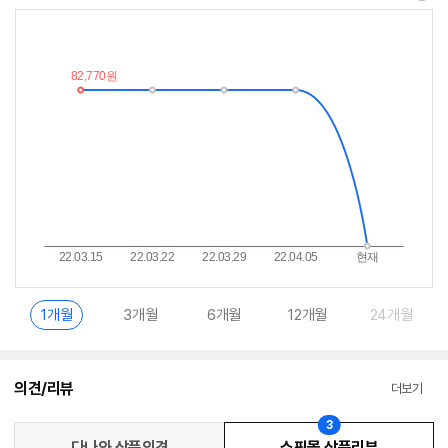
최
알
저
림
가
받
추
는
이
중
란?
1개월
3개월
6개월
12개월
24개월
의견/리뷰
더보기
3
다나와 상품의견
쇼핑몰 상품리뷰