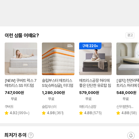
이런 상품 어때요?
광고
구매 220+
[NEW] 쿠버트 럭스 7
슬립부스터 매트리스
매트리스공장 허리에
[설치] 천연라텍
매트리스 SS 미디엄
SS(슈퍼싱글), 미디엄
좋은 단단한 유로탑 침
트리스 허리에 
하드
하드
대매트리스 SS(슈퍼싱
탄한 침대 수면
747,000
1,280,000
579,000
548,000
원
원
원
원
글)1100, 하드+미디엄
트릭스 15cm 
무료
무료
무료
무료
소프트,35cm
쿠버트
슬립부스터
매트리스공장
신우팜앤라텍스
리
리
리
리
4.92
(
999+
)
4.98
(
361
)
4.88
(
575
)
4.88
(
58
)
별
별
별
별
뷰
뷰
뷰
뷰
점
점
점
점
수
수
수
수
최저가 추이