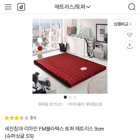
본문 바로가기
다
다나와
매트리스/토퍼
사
검
나
이
색
와
드
메
메
상품비교
인
뉴
관
심
공
유
1
2
3
등록월 2015.01.
이미지출처: 롯데홈쇼핑
리
3
개
별
3.
뷰
점
4
세진침대 리마인 FM볼라텍스 토퍼 매트리스 9cm
(슈퍼싱글 SS)