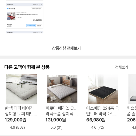
상품리뷰 전체보기
다른 고객이 함께 본 상품
전체보기
한샘 디퍼 베이직
파로마 메리엘 CL
에스베딩 024홈 국
퀵슬립
접이형 토퍼 매트리
라텍스폼 접이식 토
민토퍼 바닥 매트리
폼 
스 SS 7cm
퍼 매트리스 MS 7c
스 SS 12cm
토퍼 
129,000
원
131,990
원
66,980
원
206
m
4.6
(562)
5.0
(31)
4.6
(72)
4.