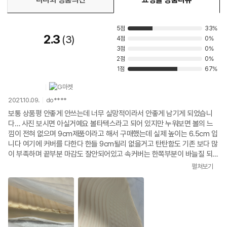
5점
33%
2.3
3
4점
0%
3점
0%
2점
0%
1점
67%
2021.10.09.
do****
보통 상품평 안좋게 안쓰는데 너무 실망적이라서 안좋게 남기게 되었습니
다… 사진 보시면 아실거예요 볼타텍스라고 되어 있지만 누워보면 볼의 느
낌이 전혀 없으며 9cm제품이라고 해서 구매했는데 실제 높이는 6.5cm 입
니다 여기에 커버를 다한다 한들 9cm될리 없을거고 탄탄함도 기존 보다 많
이 부족하며 끝부분 마감도 잘안되어있고 속커버는 한쪽부분이 바늘질 되어
있는게 아니라 완전 오픈되어 있어요 같은제품 6.5cm 한달후 꺼짐이 복원
펼쳐보기
안된다는 글을 봤는데 절단을 해보니 왜그런지 알수 있었어요(절단한 이유
는 라꾸라꾸 침대에 넣어서 사용할 목적으로 절단하였습니다)