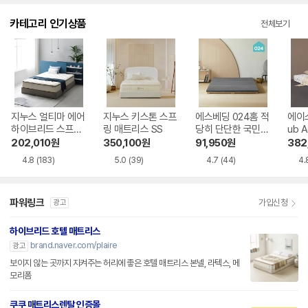
카테고리 인기상품
전체보기
지누스 얼티마 에어
지누스 키스톤 스프
에스베딩 024홈 적
에이스
하이브리드 스프링
링 매트리스 SS
당히 단단한 국민토
ub 
매트리스 SS
퍼 3단 접이식 매트
스 S
202,010
원
350,100
원
91,950
원
382
리스 SS
4.8
(183)
5.0
(39)
4.7
(44)
4.
파워링크
가입신청
광고
하이브리드 호텔 매트리스
brand.naver.com/plaire
광고
보이지 않는 곳까지 지켜주는 허리에 좋은 호텔 매트리스 본넬, 라텍스, 메
모리폼
쿠쿠 매트리스렌탈 인증몰