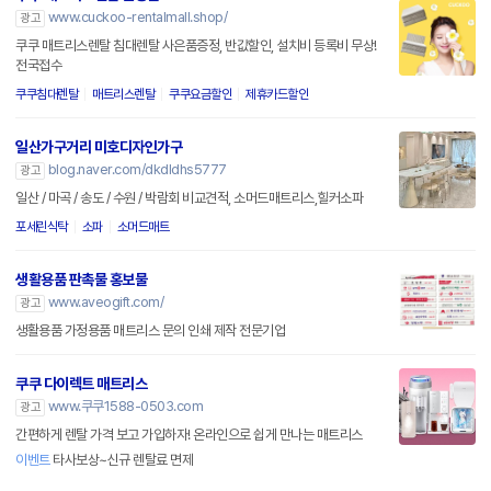
www.cuckoo-rentalmall.shop/
광고
쿠쿠 매트리스렌탈 침대렌탈 사은품증정, 반값할인, 설치비 등록비 무상!
전국접수
쿠쿠침대렌탈
매트리스렌탈
쿠쿠요금할인
제휴카드할인
일산가구거리 미호디자인가구
blog.naver.com/dkdldhs5777
광고
일산 / 마곡 / 송도 / 수원 / 박람회 비교견적, 소머드매트리스,힐커소파
포세린식탁
소파
소머드매트
생활용품 판촉물 홍보물
www.aveogift.com/
광고
생활용품 가정용품 매트리스 문의 인쇄 제작 전문기업
쿠쿠 다이렉트 매트리스
www.쿠쿠1588-0503.com
광고
간편하게 렌탈 가격 보고 가입하자! 온라인으로 쉽게 만나는 매트리스
이벤트
타사보상~신규 렌탈료 면제