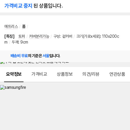
가격비교 중지
된 상품입니다.
매트리스
/
폼
/
[특징]
토퍼
/
커버분리가능
/
구성
:
겉커버
/
크기(가로x세로)
:
110x200c
m
/
두께
:
9cm
배송비 무료
의 기준은
서울
입니다.
메뉴 네비게이션
요약정보
가격비교
상품정보
의견/리뷰
연관상품