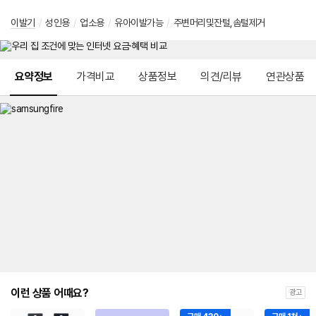
이발기
/
성인용
/
업소용
/
유아이발가능
/
주변머리및잔털,솜털제거
메뉴 네비게이션
요약정보
가격비교
상품정보
의견/리뷰
연관상품
이런 상품 어때요?
광고