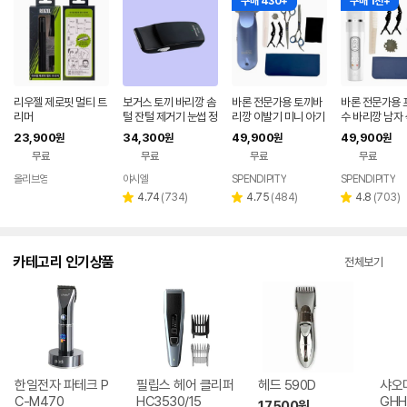
구매 430+
구매 1천+
리우젤 제로핏 멀티 트
보거스 토끼 바리깡 솜
바론 전문가용 토끼바
바론 전문가용 
리머
털 잔털 제거기 눈썹 정
리깡 이발기 미니 아기
수 바리깡 남자 
리 클리퍼 유아 이발기
삭발 미용실바리깡 셀
이트 세트
23,900
34,300
49,900
49,900
원
원
원
원
블랙 핑크
프이발 메탈블루 세트
무료
무료
무료
무료
올리브영
야시엘
SPENDIPITY
SPENDIPITY
네이
버페
리
리
리
4.74
(
734
)
4.75
(
484
)
4.8
(
703
)
별
별
별
이
뷰
뷰
뷰
점
점
점
수
수
수
카테고리 인기상품
전체보기
한일전자 파테크 P
필립스 헤어 클리퍼
헤드 590D
샤오미
C-M470
HC3530/15
GHH
17,500
원