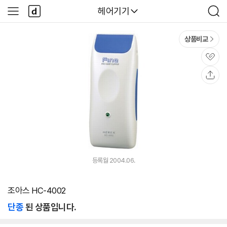
본문 바로가기
다
다나와
헤어기기
사
검
나
이
색
와
드
메
메
상품비교
인
뉴
관
심
공
유
등록월 2004.06.
조아스 HC-4002
단종
된 상품입니다.