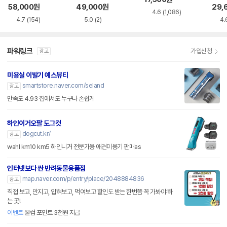
58,000
원
49,000
원
29,
4.6
(1,086)
4.7
(154)
5.0
(2)
4.
파워링크
가입신청
광고
미용실 이발기 예스뷰티
smartstore.naver.com/seland
광고
만족도 4.93 집에서도 누구나 손쉽게
하인이거오팔 도그컷
dogcut.kr/
광고
wahl km10 km5 하인니거 전문가용 애견미용기 판매as
인터넷보다 싼 반려동물용품점
map.naver.com/p/entry/place/2048884836
광고
직접 보고, 만지고, 입혀보고, 먹여보고 할인도 받는 한번쯤 꼭 가봐야 하
는 곳!
이벤트
웰컴 포인트 3천원 지급