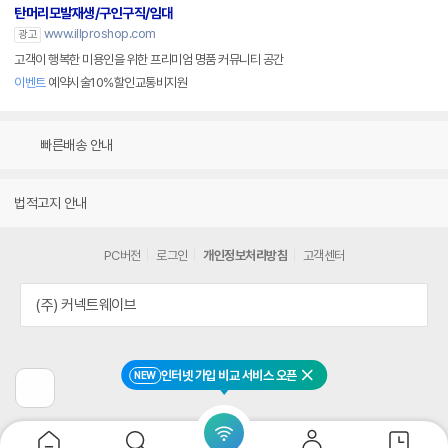
탄머리모발재생/구인구직/임대
www.illproshop.com
광고
고객이 행복한 미용인을 위한 프리미엄 명품 커뮤니티 공간
이벤트
예약시술10%할인교통비지원
빠른배송 안내
법적고지 안내
PC버전
로그인
개인정보처리방침
고객센터
(주) 커넥트웨이브
인터넷 가입 비교 서비스 오픈
NEW
닫기
이
전
페
이