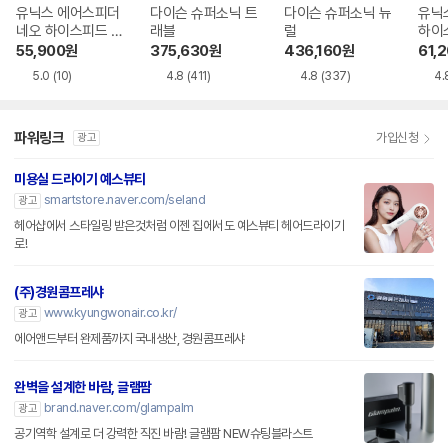
유닉스 에어스피더
다이슨 슈퍼소닉 트
다이슨 슈퍼소닉 뉴
유닉
네오 하이스피드 U
래블
럴
하이스
N-A7621
610
55,900
원
375,630
원
436,160
원
61,
5.0
(10)
4.8
(411)
4.8
(337)
4.
파워링크
가입신청
광고
미용실 드라이기 예스뷰티
smartstore.naver.com/seland
광고
헤어샵에서 스타일링 받은것처럼 이젠 집에서도 예스뷰티 헤어드라이기
로!
(주)경원콤프레샤
www.kyungwonair.co.kr/
광고
에어앤드부터 완제품까지 국내생산, 경원콤프레샤
완벽을 설계한 바람, 글램팜
brand.naver.com/glampalm
광고
공기역학 설계로 더 강력한 직진 바람! 글램팜 NEW슈팅블라스트