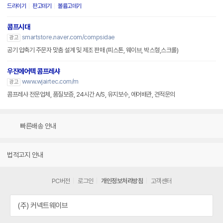
드라이기
판고데기
볼륨고데기
콤프시대
smartstore.naver.com/compsidae
광고
공기 압축기 주문자 맞춤 설계 및 제조 판매 (피스톤, 웨이브, 박스형,스크롤)
우진에어텍 콤프레샤
www.wjairtec.com/m
광고
콤프레샤 전문업체, 품질보증, 24시간 A/S, 유지보수, 에어배관, 견적문의
빠른배송 안내
법적고지 안내
PC버전
로그인
개인정보처리방침
고객센터
(주) 커넥트웨이브