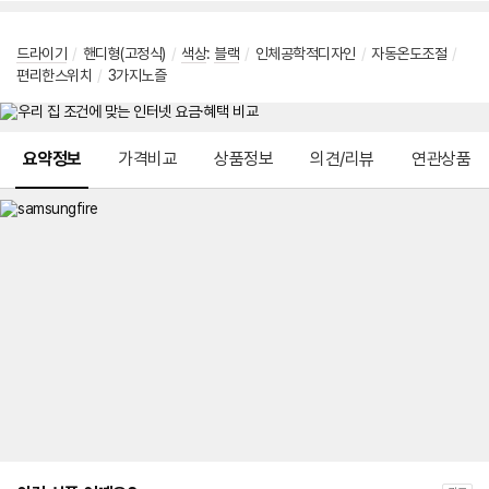
드라이기
/
핸디형(고정식)
/
색상
:
블랙
/
인체공학적디자인
/
자동온도조절
/
편리한스위치
/
3가지노즐
메뉴 네비게이션
요약정보
가격비교
상품정보
의견/리뷰
연관상품