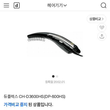
본문 바로가기
다
다나와
헤어기기
사
검
나
이
색
와
드
메
메
상품비교
인
뉴
관
심
공
유
1
2
등록월 2002.01.
듀플렉스 CH-D3600HS(DP-600HS)
가격비교 중지
된 상품입니다.