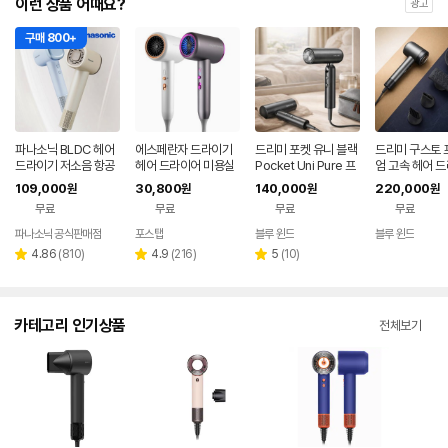
이런 상품 어때요?
광고
구매 800+
파나소닉 BLDC 헤어
에스페란자 드라이기
드리미 포켓 유니 블랙
드리미 구스토 
드라이기 저소음 항공
헤어 드라이어 미용실
Pocket Uni Pure 프
엄 고속 헤어 
모터 초경량 음이온 정
그레이 2400W
리볼트 여행 접이식 10
그레이
109,000
30,800
140,000
220,000
원
원
원
원
전기 미니 EH-NE6M
0-240V
무료
무료
무료
무료
파나소닉 공식판매점
포스탭
블루 윈드
블루 윈드
네이버
네이버
네이
페이
페이
페이
리
리
리
4.86
(
810
)
4.9
(
216
)
5
(
10
)
별
별
별
뷰
뷰
뷰
점
점
점
수
수
수
카테고리 인기상품
전체보기