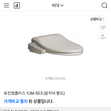
본문 바로가기
다
다나와
비데
사
검
나
이
색
와
드
메
메
상품비교
인
뉴
관
심
공
유
등록월 2005.05.
유진엠플러스 YJM-503 (설치비 별도)
가격비교 중지
된 상품입니다.