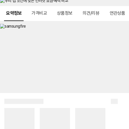
메뉴 네비게이션
요약정보
가격비교
상품정보
의견/리뷰
연관상품