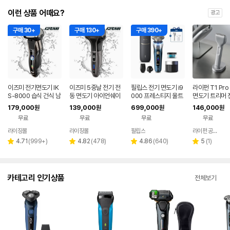
이런 상품 어때요?
광고
구매 30+
구매 130+
구매 390+
이즈미 전기면도기 IK
이즈미 5중날 전기 전
필립스 전기 면도기 i9
라이펀 T1 Pro
S-8000 습식 건식 남
동 면도기 아이언쉐이
000 프레스티지 울트
면도기 트리머 
성 전동 면도기 선물
버 IKS-6150
라 한정판 UV케이스 X
대용 면도기 트
179,000
139,000
699,000
146,000
원
원
원
원
P9406/65+모근제
전
무료
무료
무료
무료
거기
라이징몰
라이징몰
필립스
라이펀 공식스토어
리
리
리
리
4.71
(
999+
)
4.82
(
478
)
4.86
(
640
)
5
(
1
)
별
별
별
별
뷰
뷰
뷰
뷰
점
점
점
점
수
수
수
수
카테고리 인기상품
전체보기