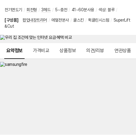
전기면도기
/
회전형
/
3헤드
/
5~충전
/
41~60분사용
/
색상
:
블루
/
[구성품]
팝업내장트리머
/
에멀젼분사
/
쿨스킨
/
퀵클린시스템
/
SuperLift
&Cut
메뉴 네비게이션
요약정보
가격비교
상품정보
의견/리뷰
연관상품