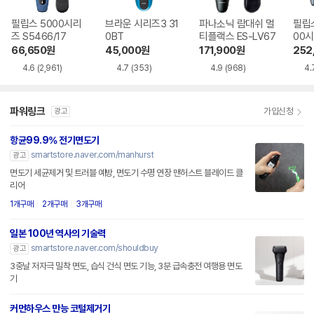
필립스 5000시리
브라운 시리즈3 31
파나소닉 람대쉬 멀
필립스 
즈 S5466/17
0BT
티플랙스 ES-LV67
00시
30
66,650
원
45,000
원
171,900
원
252
4.6
(2,961)
4.7
(353)
4.9
(968)
4.
파워링크
가입신청
광고
항균99.9% 전기면도기
smartstore.naver.com/manhurst
광고
면도기 세균제거 및 트러블 예방, 면도기 수명 연장 맨허스트 블레이드 클
리어
1개구매
2개구매
3개구매
일본 100년 역사의 기술력
smartstore.naver.com/shouldbuy
광고
3중날 저자극 밀착 면도, 습식 건식 면도 기능, 3분 급속충전 여행용 면도
기
커먼하우스 만능 코털제거기