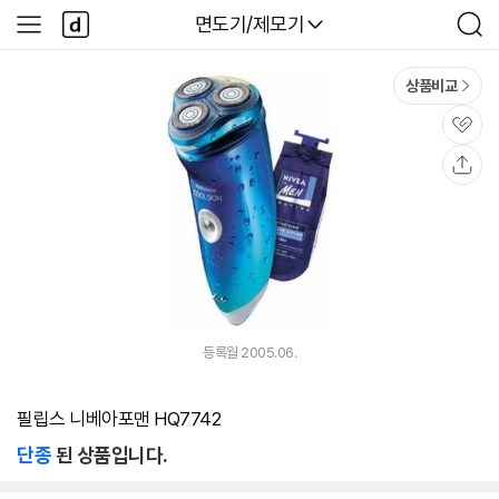
본문 바로가기
다
다나와
면도기/제모기
사
검
나
이
색
와
드
메
메
상품비교
인
뉴
관
심
공
유
등록월 2005.06.
필립스 니베아포맨 HQ7742
단종
된 상품입니다.