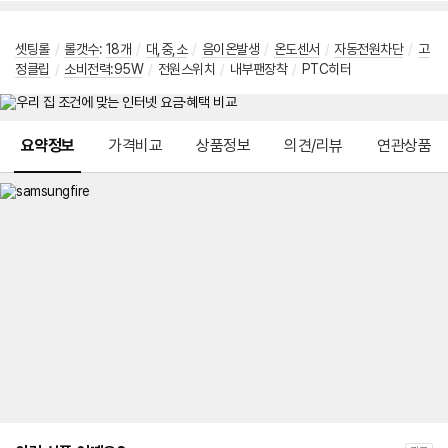
셋팅롤
/
롤갯수
:
18개
/
대,중,소
/
음이온발생
/
온도센서
/
자동전원차단
/
고
정클립
/
소비전력:95W
/
전원스위치
/
내부팬장착
/
PTC히터
메뉴 네비게이션
요약정보
가격비교
상품정보
의견/리뷰
연관상품