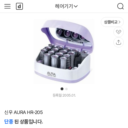
본문 바로가기
다
다나와
헤어기기
사
검
나
이
색
와
드
메
메
상품비교
인
뉴
관
심
공
유
1
2
등록월 2005.01.
신우 AURA HR-205
단종
된 상품입니다.