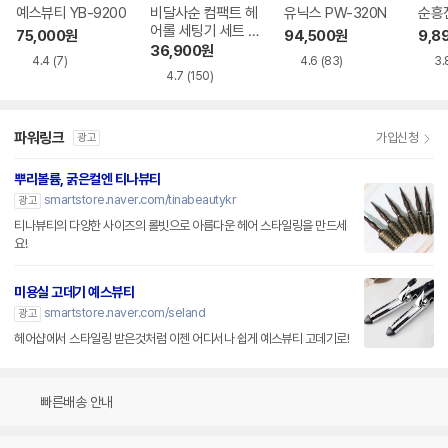
예스뷰티 YB-9200
비달사순 컴팩트 헤
유닉스 PW-320N
순흥
어롤 세팅기 세트 V
75,000
원
94,500
원
9,8
SHS10BK
36,900
원
4.4
(7)
4.6
(83)
3.
4.7
(150)
파워링크
가입신청
광고
뿌리볼륨, 굵은컬엔 티나뷰티
smartstore.naver.com/tinabeautykr
광고
티나뷰티의 다양한 사이즈의 롤빗으로 아름다운 헤어 스타일링을 만드세
요!
미용실 고데기 예스뷰티
smartstore.naver.com/seland
광고
헤어샵에서 스타일링 받은것처럼 이젠 어디서나 쉽게 예스뷰티 고데기로!
빠른배송 안내