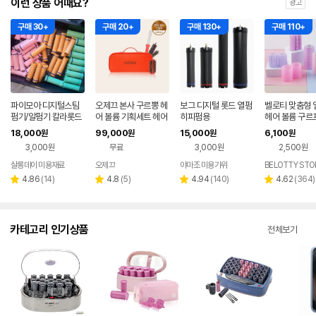
이런 상품 어때요?
광고
구매 30+
구매 20+
구매 130+
구매 110+
파이모아 디지털스팀
오제끄 본사 구르뽕 헤
보그 디지털 롯드 열펌
벨로티 맞춤형 
펌기/알펌기 칼라롯드
어 볼륨 기획세트 헤어
히피펌용
헤어 볼륨 구르프
(원짹/투짹 선택)롱롯
롤 브러쉬
결합으로 완성하
18,000
99,000
15,000
6,100
원
원
원
원
드/롯드선
전도 헤어롤 [모
3,000원
무료
3,000원
2,500원
전도 헤어롤
살롱데이 미용재료
오제끄
야마조 미용가위
BELOTTY STO
리
리
리
리
4.86
(
14
)
4.8
(
5
)
4.94
(
140
)
4.62
(
364
)
별
별
별
별
뷰
뷰
뷰
뷰
점
점
점
점
수
수
수
수
카테고리 인기상품
전체보기