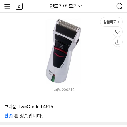
본문 바로가기
다
다나와
면도기/제모기
사
검
나
이
색
와
드
메
메
상품비교
인
뉴
관
심
공
유
등록월 2002.10.
브라운 TwinControl 4615
단종
된 상품입니다.