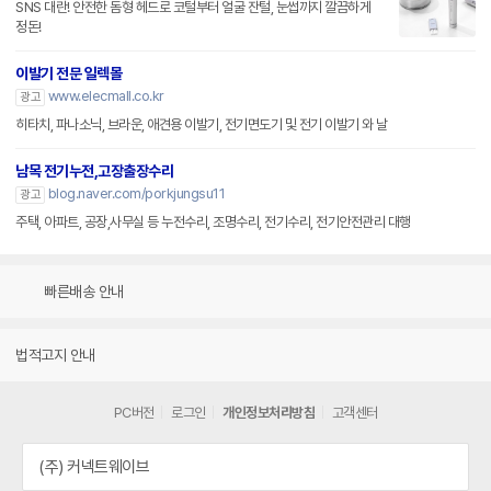
SNS 대란! 안전한 돔형 헤드로 코털부터 얼굴 잔털, 눈썹까지 깔끔하게
정돈!
이발기 전문 일렉몰
www.elecmall.co.kr
광고
히타치, 파나소닉, 브라운, 애견용 이발기, 전기면도기 및 전기 이발기 와 날
남목 전기누전,고장출장수리
blog.naver.com/porkjungsu11
광고
주택, 아파트, 공장,사무실 등 누전수리, 조명수리, 전기수리, 전기안전관리 대행
빠른배송 안내
법적고지 안내
PC버전
로그인
개인정보처리방침
고객센터
(주) 커넥트웨이브