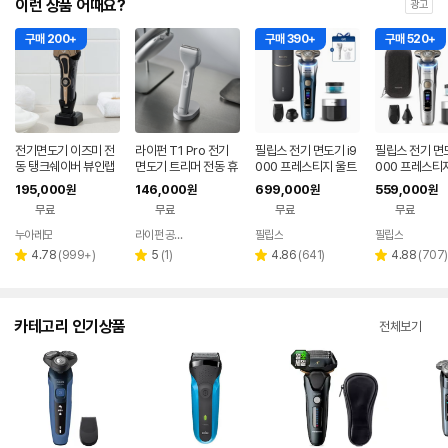
이런 상품 어때요?
광고
구매 200+
구매 390+
구매 520+
전기면도기 이즈미 전
라이펀 T1 Pro 전기
필립스 전기 면도기 i9
필립스 전기 면도
동 탱크쉐이버 뷰인랩
면도기 트리머 전동 휴
000 프레스티지 울트
000 프레스티
한정판
대용 면도기 트리머 버
라 한정판 UV케이스 X
라 XP9404/
195,000
146,000
699,000
559,000
원
원
원
원
전
P9406/65+모근제
대용면도기&스
무료
무료
무료
무료
거기
전기
누아레모
라이펀 공식스토어
필립스
필립스
네이버
페이
리
리
리
리
4.78
(
999+
)
5
(
1
)
4.86
(
641
)
4.88
(
707
)
별
별
별
별
뷰
뷰
뷰
뷰
점
점
점
점
수
수
수
수
카테고리 인기상품
전체보기