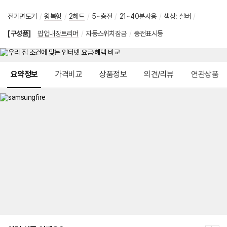
전기면도기
/
왕복형
/
2헤드
/
5~충전
/
21~40분사용
/
색상
:
실버
/
[구성품]
팝업내장트리머
/
자동스위치잠금
/
충전표시등
메뉴 네비게이션
요약정보
가격비교
상품정보
의견/리뷰
연관상품