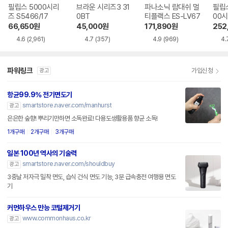
필립스 5000시리
브라운 시리즈3 31
파나소닉 람대쉬 멀
필립스 
즈 S5466/17
0BT
티플랙스 ES-LV67
00시
30
66,650
원
45,000
원
171,890
원
252
4.6
(2,961)
4.7
(357)
4.9
(969)
4.
파워링크
가입신청
광고
항균99.9% 전기면도기
smartstore.naver.com/manhurst
광고
은은한 숲향! 뿌리기만하면 소독완료! 다용도생활용품 향균 소독!
1개구매
2개구매
3개구매
일본 100년 역사의 기술력
smartstore.naver.com/shouldbuy
광고
3중날 저자극 밀착 면도, 습식 건식 면도 기능, 3분 급속충전 여행용 면도
기
커먼하우스 만능 코털제거기
www.commonhaus.co.kr
광고