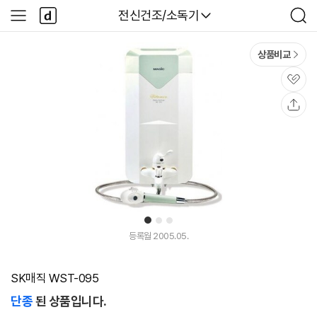
본문 바로가기
다
다나와
전신건조/소독기
사
검
나
이
색
와
드
메
메
상품비교
인
뉴
관
심
공
유
1
2
3
등록월 2005.05.
SK매직 WST-095
단종
된 상품입니다.