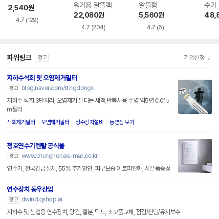
워기용 알뜰팩
알뜰형
수기
2,540
원
용
22,080
원
5,560
원
48,
4.7
(129)
4.7
(204)
4.7
(6)
파워링크
가입신청
광고
지하수석회 및 오염제거필터
blog.naver.com/dingdongk
광고
지하수 석회 3단처리, 오염제거 필터는 세척,반복사용 수명 약5년 0.01u
m필터
석회제거필터
오염제거필터
정수장치설비
동영상 보기
청호연수기렌탈 공식몰
www.chunghonais-mall.co.kr
광고
연수기, 전국긴급설치, 55% 추가할인, 피부보습 아토피완화, 사은품증정
연수장치 동우산업
dwind.qshop.ai
광고
지하수 및 산업용 연수장치, 망간, 철분, 탁도, 소모품교체, 점검/진단/유지보수