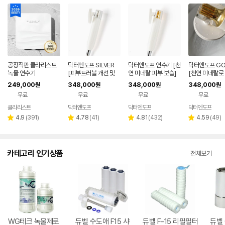
공장직판 클라리스트
닥터엔도프 SILVER
닥터엔도프 연수기 [천
닥터엔도프 GO
녹물 연수기
[피부트러블 개선 및
연 미네랄 피부 보습]
[천연 미네랄로
예방]
습]
249,000
348,000
348,000
348,000
원
원
원
원
무료
무료
무료
무료
클라리스트
닥터엔도프
닥터엔도프
닥터엔도프
리
리
리
리
4.9
(
391
)
4.78
(
41
)
4.81
(
432
)
4.59
(
49
)
별
별
별
별
뷰
뷰
뷰
뷰
점
점
점
점
수
수
수
수
카테고리 인기상품
전체보기
WG테크 녹물제로
듀벨 수도애 F15 샤
듀벨 F-15 리필필터
듀벨 