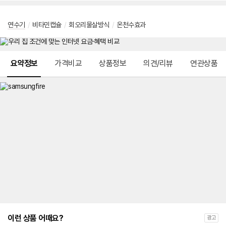
연수기
/
비타민캡슐
/
회오리물살방식
/
온천수효과
메뉴 네비게이션
요약정보
가격비교
상품정보
의견/리뷰
연관상품
이런 상품 어때요?
광고