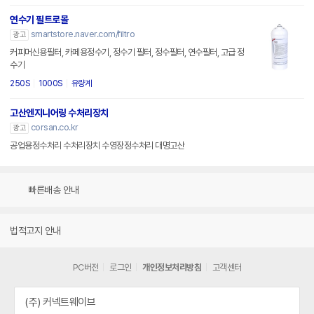
연수기 필트로몰
smartstore.naver.com/filtro
광고
커피머신용필터, 카페용정수기, 정수기 필터, 정수필터, 연수필터, 고급 정
수기
250S
1000S
유량계
고산엔지니어링 수처리장치
corsan.co.kr
광고
공업용정수처리 수처리장치 수영장정수처리 대명고산
빠른배송 안내
법적고지 안내
PC버전
로그인
개인정보처리방침
고객센터
(주) 커넥트웨이브