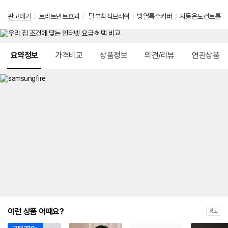
판고데기
/
트리트먼트효과
/
탈부착식브러쉬
/
방열특수커버
/
자동온도컨트롤
메뉴 네비게이션
요약정보
가격비교
상품정보
의견/리뷰
연관상품
이런 상품 어때요?
광고