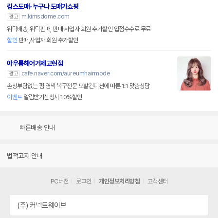
킴스도매-누구나 도매가쇼핑
m.kimsdome.com
광고
위탁배송, 위탁판매, 판매 사업자 회원 추가할인 입점수수료 무료
할인
판매,사업자 회원 추가할인
아우름헤어거제고현점
cafe.naver.com/aureumhairmode
광고
손상부담없는 펌 염색 복구전문 모발컨디션에 따른 1:1 맞춤상담
이벤트
알림받기신청시 10%할인
빠른배송 안내
법적고지 안내
PC버전
로그인
개인정보처리방침
고객센터
(주) 커넥트웨이브