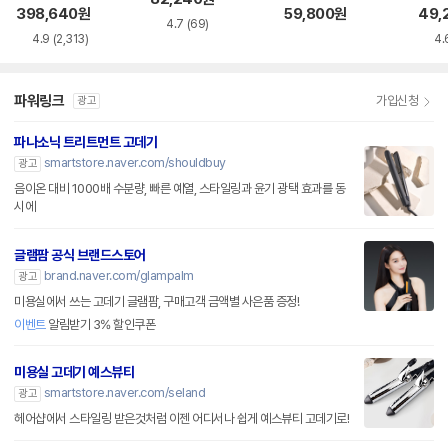
398,640
원
59,800
원
49,
4.7
(69)
4.9
(2,313)
4.
파워링크
가입신청
광고
파나소닉 트리트먼트 고데기
smartstore.naver.com/shouldbuy
광고
음이온 대비 1000배 수분량, 빠른 예열, 스타일링과 윤기 광택 효과를 동
시에
글램팜 공식 브랜드스토어
brand.naver.com/glampalm
광고
미용실에서 쓰는 고데기 글램팜, 구매고객 금액별 사은품 증정!
이벤트
알림받기 3% 할인쿠폰
미용실 고데기 예스뷰티
smartstore.naver.com/seland
광고
헤어샵에서 스타일링 받은것처럼 이젠 어디서나 쉽게 예스뷰티 고데기로!