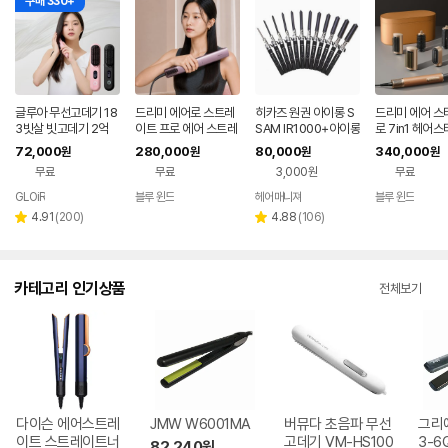
구매 330+
글루아 무선고데기 18
드리미 에어로 스트레
히카즈 원권 아이롱 S
드리미 에어 스
3빗살 빗고데기 2억
이트 프로 에어 스트레
SAM IR1000+아이롱
로 7in1 헤어
플라즈마 헤어 브러쉬
이트너 헤어 매직 고데
꼬리빗
드라이기 봉고데
72,000
280,000
80,000
340,000
원
원
원
원
스타일러 매직기 휴대
기
륨 웨이브 스타
무료
무료
3,000원
무료
용
GLOiR
블루 윈드
헤어매니져
블루 윈드
네이버
네이버
네이버
네이
페이
페이
페이
페이
리
리
4.91
(
200
)
4.88
(
106
)
별
별
뷰
뷰
점
점
수
수
카테고리 인기상품
전체보기
다이슨 에어스트레
JMW W6001MA
버뮤다 초음파 무선
그리에
이트 스트레이트너
고데기 VM-HS100
3-6
82,240
원