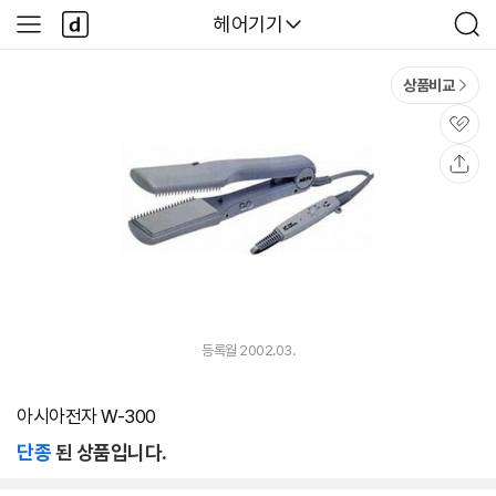
본문 바로가기
다
다나와
헤어기기
사
검
나
이
색
와
드
메
메
상품비교
인
뉴
관
심
공
유
등록월 2002.03.
아시아전자 W-300
단종
된 상품입니다.