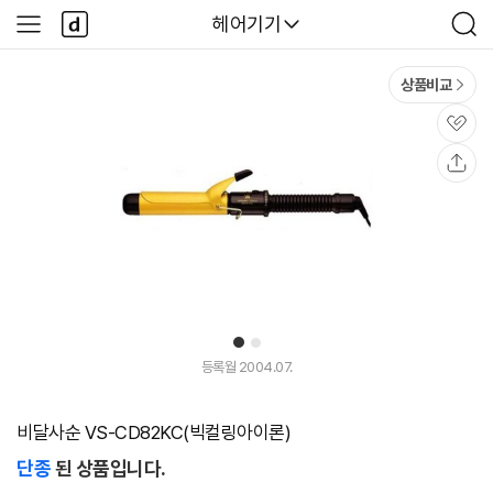
본문 바로가기
다
다나와
헤어기기
사
검
나
이
색
와
드
메
메
상품비교
인
뉴
관
심
공
유
1
2
등록월 2004.07.
비달사순 VS-CD82KC(빅컬링아이론)
단종
된 상품입니다.