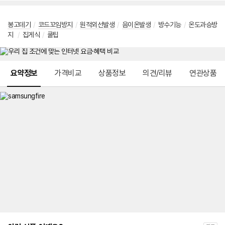
봉고데기
/
코드꼬임방지
/
원적외선발생
/
음이온발생
/
방수기능
/
온도과승방
지
/
집게식
/
쿨팁
메뉴 네비게이션
요약정보
가격비교
상품정보
의견/리뷰
연관상품