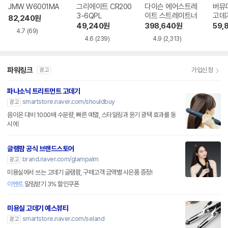
JMW W6001MA
그리에이트 CR200
다이슨 에어스트레
버뮤
3-6QPL
이트 스트레이트너
82,240
원
49,240
원
398,640
원
59,
4.7
(69)
4.6
(239)
4.9
(2,313)
파워링크
가입신청
광고
파나소닉 트리트먼트 고데기
smartstore.naver.com/shouldbuy
광고
음이온 대비 1000배 수분량, 빠른 예열, 스타일링과 윤기 광택 효과를 동
시에
글램팜 공식 브랜드스토어
brand.naver.com/glampalm
광고
미용실에서 쓰는 고데기 글램팜, 구매고객 금액별 사은품 증정!
이벤트
알림받기 3% 할인쿠폰
미용실 고데기 예스뷰티
smartstore.naver.com/seland
광고