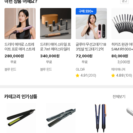
이런 상품 어때요?
광고
구매 330+
드리미 에어로 스트레
드리미 에어 스타일 프
글루아 무선고데기 18
히카즈 원권 아
이트 프로 에어 스트레
로 7in1 헤어스타일러
3빗살 빗고데기 2억
SAM IR100
이트너 헤어 매직 고데
드라이기 봉고데기 볼
플라즈마 헤어 브러쉬
꼬리빗
280,000
340,000
72,000
80,000
원
원
원
원
기
륨 웨이브 스타일링
스타일러 매직기 휴대
무료
무료
무료
3,000원
용
블루 윈드
블루 윈드
GLOiR
헤어매니져
네이버
네이버
네이버
네
페이
페이
페이
페
리
리
4.91
(
200
)
4.88
(
106
)
별
별
뷰
뷰
점
점
수
수
카테고리 인기상품
전체보기