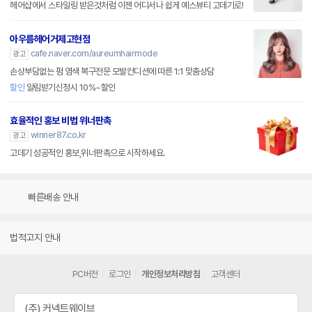
헤어샵에서 스타일링 받은것처럼 이젠 어디서나 쉽게 예스뷰티 고데기로!
아우름헤어거제고현점
cafe.naver.com/aureumhairmode
광고
손상부담없는 펌 염색 복구전문 모발컨디션에 따른 1:1 맞춤상담
할인
알림받기신청시 10%~할인
효율적인 홍보 비법 위너판촉
winner87.co.kr
광고
고데기 성공적인 홍보,위너판촉으로 시작하세요.
빠른배송 안내
법적고지 안내
PC버전
로그인
개인정보처리방침
고객센터
(주) 커넥트웨이브