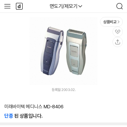
본문 바로가기
다
다나와
면도기/제모기
사
검
나
이
색
와
드
메
메
상품비교
인
뉴
관
심
공
유
등록월 2003.02.
미래바이텍 메디니스 MD-8406
단종
된 상품입니다.