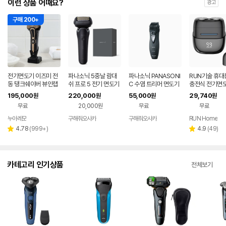
이런 상품 어때요?
광고
구매 200+
전기면도기 이즈미 전
파나소닉 5중날 람대
파나소닉 PANASONI
RUN기술 휴대
동 탱크쉐이버 뷰인랩
쉬 프로 5 전기 면도기
C 수염 트리머 면도기
충전식 전기면도
한정판
ES-L551D-K 블랙
블랙 ER2405P-K
드 완전분리형 
195,000
220,000
55,000
29,740
원
원
원
원
수 잔량표시
무료
20,000원
무료
무료
누아레모
구해줘오사카
구해줘오사카
RUN Home
네이버
네이버
페이
페이
리
리
4.78
(
999+
)
4.9
(
49
)
별
별
뷰
뷰
점
점
수
수
카테고리 인기상품
전체보기