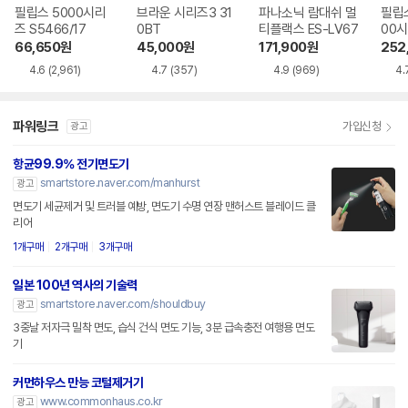
필립스 5000시리
브라운 시리즈3 31
파나소닉 람대쉬 멀
필립스 
즈 S5466/17
0BT
티플랙스 ES-LV67
00시
30
66,650
원
45,000
원
171,900
원
252
4.6
(2,961)
4.7
(357)
4.9
(969)
4.
파워링크
가입신청
광고
항균99.9% 전기면도기
smartstore.naver.com/manhurst
광고
면도기 세균제거 및 트러블 예방, 면도기 수명 연장 맨허스트 블레이드 클
리어
1개구매
2개구매
3개구매
일본 100년 역사의 기술력
smartstore.naver.com/shouldbuy
광고
3중날 저자극 밀착 면도, 습식 건식 면도 기능, 3분 급속충전 여행용 면도
기
커먼하우스 만능 코털제거기
www.commonhaus.co.kr
광고