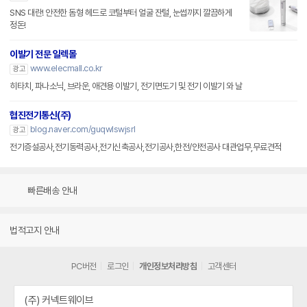
SNS 대란! 안전한 돔형 헤드로 코털부터 얼굴 잔털, 눈썹까지 깔끔하게
정돈!
이발기 전문 일렉몰
www.elecmall.co.kr
광고
히타치, 파나소닉, 브라운, 애견용 이발기, 전기면도기 및 전기 이발기 와 날
협진전기통신(주)
blog.naver.com/guqwlswjsrl
광고
전기증설공사,전기동력공사,전기신축공사,전기공사,한전/안전공사 대관업무,무료견적
빠른배송 안내
법적고지 안내
PC버전
로그인
개인정보처리방침
고객센터
(주) 커넥트웨이브