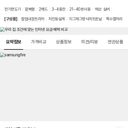
전기면도기
/
왕복형
/
2헤드
/
3~4충전
/
21~40분사용
/
색상
:
실버
/
[구성품]
팝업내장트리머
/
저진동설계
/
지그재그방식의트윈날
/
특수열처리
메뉴 네비게이션
요약정보
가격비교
상품정보
의견/리뷰
연관상품