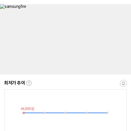
최저가 추이
최
알
저
림
가
받
추
는
이
중
란?