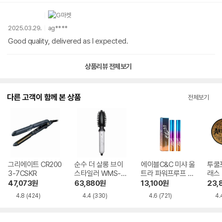
2025.03.29.
ag****
Good quality, delivered as I expected.
상품리뷰 전체보기
다른 고객이 함께 본 상품
전체보기
그리에이트 CR200
순수 더 살롱 브이
에이블C&C 미샤 울
투쿨
3-7CSKR
스타일러 WMS-H-
트라 파워프루프 리
래스 
1912 1개
퀴드 라이너 4g 2
이딩 
47,073
원
63,880
원
13,100
원
23,
개
4.8
(424)
4.4
(330)
4.6
(721)
4.