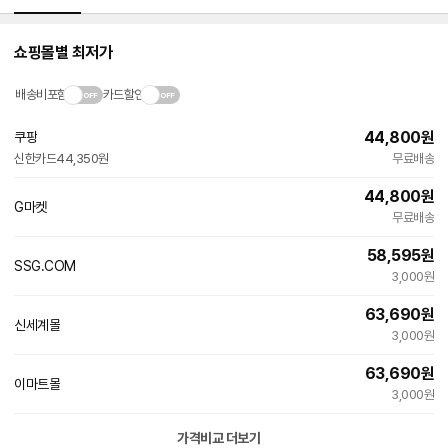
쇼핑몰별 최저가
배송비포함
카드할인
44,800
원
쿠팡
빠른배송
신한카드
44,350원
무료배송
와
우
전
44,800
원
G마켓
용
빠른배송
무료배송
58,595
원
SSG.COM
3,000원
63,690
원
신세계몰
3,000원
63,690
원
이마트몰
3,000원
가격비교 더보기