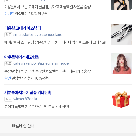
미용실에서 쓰는 고데기 글램팜, 구매고객 금액별 사은품 증정!
이벤트
알림받기 3% 할인쿠폰
미용실 고데기 예스뷰티
smartstore.naver.com/seland
광고
헤어샵에서 스타일링 받은것처럼 이젠 어디서나 쉽게 예스뷰티 고데기로!
아우름헤어거제고현점
cafe.naver.com/aureumhairmode
광고
손상부담없는 펌 염색 복구전문 모발컨디션에 따른 1:1 맞춤상담
할인
알림받기신청시 10%~할인
기분좋아지는 기념품 위너판촉
winner87.co.kr
광고
고데기 특별한 기념품으로 브랜드를 빛네세요!
빠른배송 안내