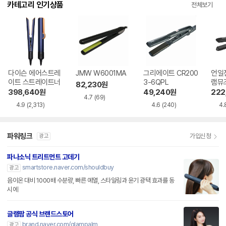
카테고리 인기상품
전체보기
다이슨 에어스트레
JMW W6001MA
그리에이트 CR200
언일
이트 스트레이트너
3-6QPL
램뮤즈
82,230
원
P20
398,640
원
49,240
원
222
4.7
(69)
4.9
(2,313)
4.6
(240)
4.
파워링크
가입신청
광고
파나소닉 트리트먼트 고데기
smartstore.naver.com/shouldbuy
광고
음이온 대비 1000배 수분량, 빠른 예열, 스타일링과 윤기 광택 효과를 동
시에
글램팜 공식 브랜드스토어
brand.naver.com/glampalm
광고