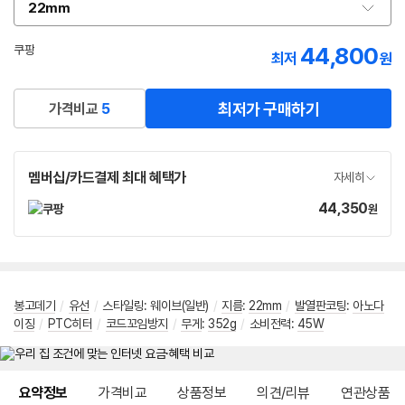
22mm
옵
션
선
44,800
쿠팡
최저
원
택
로켓배송
최저가 구매하기
가격비교
5
멤버십/카드결제 최대 혜택가
자세히
44,350
가
원
격
봉고데기
/
유선
/
스타일링: 웨이브(일반)
/
지름
:
22mm
/
발열판코팅
:
아노다
이징
/
PTC히터
/
코드꼬임방지
/
무게
:
352g
/
소비전력:
45W
메뉴 네비게이션
요약정보
가격비교
상품정보
의견/리뷰
연관상품