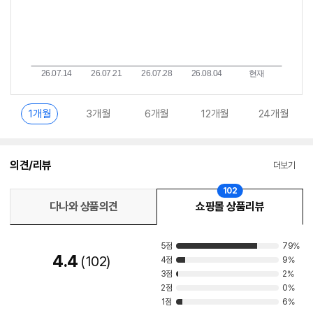
1개월
3개월
6개월
12개월
24개월
의견/리뷰
더보기
102
다나와 상품의견
쇼핑몰 상품리뷰
5점
79%
4.4
102
4점
9%
3점
2%
2점
0%
1점
6%