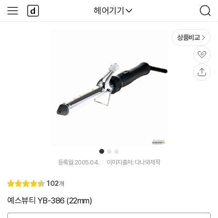
본문 바로가기
다
다나와
헤어기기
사
검
나
이
색
와
드
메
메
상품비교
인
뉴
관
심
공
유
1
2
3
등록월 2005.04.
이미지출처: 다나와제작
리
102
개
별
4.
뷰
점
4
예스뷰티 YB-386 (22mm)