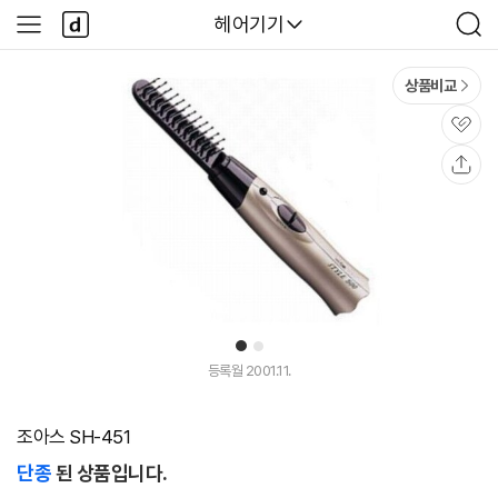
본문 바로가기
다
다나와
헤어기기
사
검
나
이
색
와
드
메
메
상품비교
인
뉴
관
심
공
유
1
2
등록월 2001.11.
조아스 SH-451
단종
된 상품입니다.