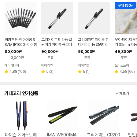
구매 190+
히카즈 원권 아이롱 S
그리에이트 티타늄 컬
그리에이트 아이롱 고
오아 데이지 오
SAM IR1000+아이롱
링미러 아이롱 봉고데
데기 티타늄 컬링미러
기 32mm 자동
꼬리빗
기 32미리(L)
봉고데기 웨이브
80,000
90,000
90,000
49,800
원
원
원
원
롱 롤링 헤어 
3,000원
무료
무료
무료
헤어매니져
헤어츄츄
헤어츄츄
오아스토어
네이버
네이버
네이버
네
페이
페이
페이
페
리
리
리
리
4.88
(
106
)
5
(
2
)
5
(
1
)
4.58
(
66
)
별
별
별
별
뷰
뷰
뷰
뷰
점
점
점
점
수
수
수
수
카테고리 인기상품
전체보기
다이슨 에어스트레
JMW W6001MA
그리에이트 CR200
언일