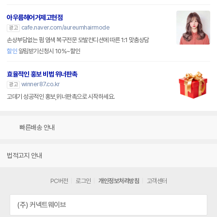
아우름헤어거제고현점
cafe.naver.com/aureumhairmode
광고
손상부담없는 펌 염색 복구전문 모발컨디션에 따른 1:1 맞춤상담
할인
알림받기신청시 10%~할인
효율적인 홍보 비법 위너판촉
winner87.co.kr
광고
고데기 성공적인 홍보,위너판촉으로 시작하세요.
빠른배송 안내
법적고지 안내
PC버전
로그인
개인정보처리방침
고객센터
(주) 커넥트웨이브