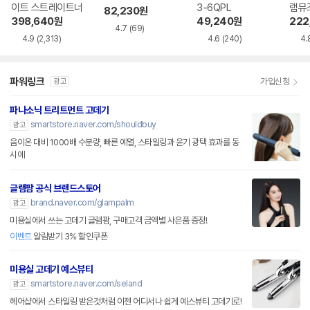
이트 스트레이트너
3-6QPL
램뮤즈
82,230
원
P20
398,640
원
49,240
원
222
4.7
(69)
4.9
(2,313)
4.6
(240)
4.
파워링크
가입신청
광고
파나소닉 트리트먼트 고데기
smartstore.naver.com/shouldbuy
광고
음이온 대비 1000배 수분량, 빠른 예열, 스타일링과 윤기 광택 효과를 동
시에
글램팜 공식 브랜드스토어
brand.naver.com/glampalm
광고
미용실에서 쓰는 고데기 글램팜, 구매고객 금액별 사은품 증정!
이벤트
알림받기 3% 할인쿠폰
미용실 고데기 예스뷰티
smartstore.naver.com/seland
광고
헤어샵에서 스타일링 받은것처럼 이젠 어디서나 쉽게 예스뷰티 고데기로!