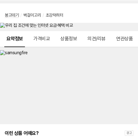
봉고데기
/
벽걸이고리
/
초강력히터
메뉴 네비게이션
요약정보
가격비교
상품정보
의견/리뷰
연관상품
이런 상품 어때요?
광고