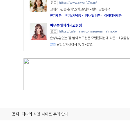
광고
https://www.skygift7.com/
고데기! 관공서/기업/학교/단체-행사 맞춤제작
인기제품
단체/기념품
행사/답례품
아이디어제품
아우름헤어거제고현점
광고
https://cafe.naver.com/aureumhairmode
손상부담없는 펌 염색 복구전문 모발컨디션에 따른 1:1 맞춤상
할인
알림받기신청시 10%~할인
공지
다나와 사칭 사이트 주의 안내