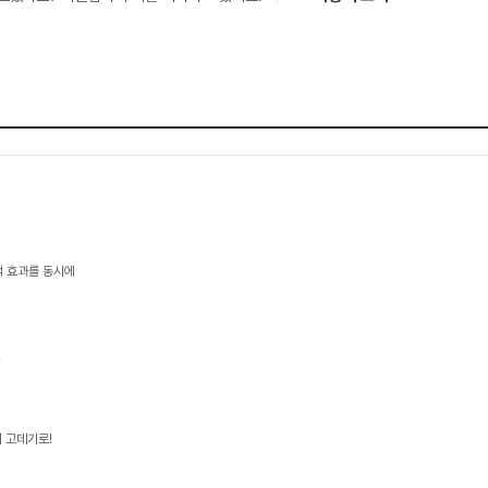
택 효과를 동시에
!
 고데기로!