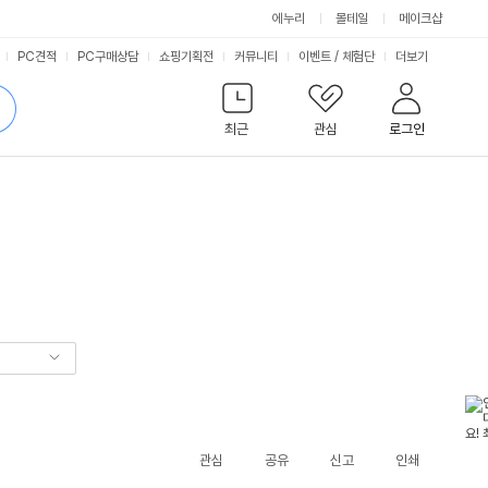
에누리
몰테일
메이크샵
서
PC견적
PC구매상담
쇼핑기획전
커뮤니티
이벤트
/
체험단
더보기
비
검
색
최근
관심
로그인
스
관심
공유
신고
인쇄