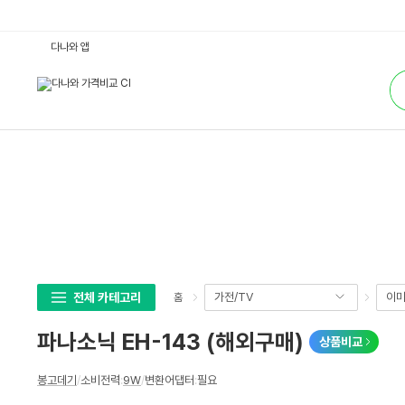
파
다나와 앱
나
소
통
닉
합
E
검
H
색
-
1
4
3
(해
외
구
매)
:
다
나
와
가
격
비
전체 카테고리
가전/TV
이미
홈
교
파나소닉 EH-143 (해외구매)
상품비교
상
봉고데기
/
소비전력
:
9W
/
변환어댑터
:
필요
세
스