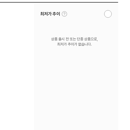
툴
최저가 추이
알
팁
림
보
받
기
기
상품 출시 전 또는 단종 상품으로,
최저가 추이가 없습니다.