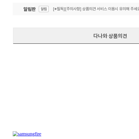
알림판
[※필독][주의사항] 상품의견 서비스 이용시 유의해 주세요
알림
잦은 오류, PC속도 잡자! PC안정화 위해 이건 꼭!
알림
다나와 상품의견