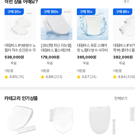
이런 상품 어때요?
광고
구매 20+
구매 180+
구매 10+
구매 80+
대림바스 IPX8방수 노
[26년형 최신 리뉴얼]
대림바스 유로 스퀘어
대림바스 IPX7
필터 직수 순간온수 극
대림바스 풀스테인레
핏 노필터 방수 사각비
작부) 클리닉 
초슬림 프리미엄 비데
스 노필터 방수비데 D
데 DDS-S400
노필터 방수비데
538,000
178,000
365,000
382,000
원
원
원
원
DDS-S1900 1+1
DS-S100A
-S1800 1+1
무료
무료
무료
무료
대림몰
대림몰
대림몰
대림몰
리
리
리
리
4.85
(
74
)
4.88
(
233
)
4.67
(
24
)
4.84
(
438
)
별
별
별
별
뷰
뷰
뷰
뷰
점
점
점
점
수
수
수
수
카테고리 인기상품
전체보기