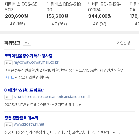
대림바스 DDS-S5
대림바스 DDS-S18
노비타 BD-EHS8-
대림바
50R
00
010RA
0A
203,690
원
156,600
원
344,000
원
178
4.8
(155)
4.7
(264)
4.8
(93)
4.
파워링크
가입신청
광고
코웨이얼음정수기 특가 행사중
mycoway.cowaymall.co.kr
광고
아이콘정수기 반값할인12회~18회 할인행사중 타사보상15%할인+1년간만원 할인
이벤트
렌탈료 반값할인 행사중
아메리칸스탠다드 파트너
smartstore.naver.com/americanstandardmall
광고
2025년 NEW 신모델 아메리칸 스탠다드 비데 전문점
정품 총판점 비데누리
www.bidetnuri.net
광고
정품비데전문점, 가격흥정가능, 대량구매 상담, 고객맞춤 비데상담, 렌탈 1만원대.