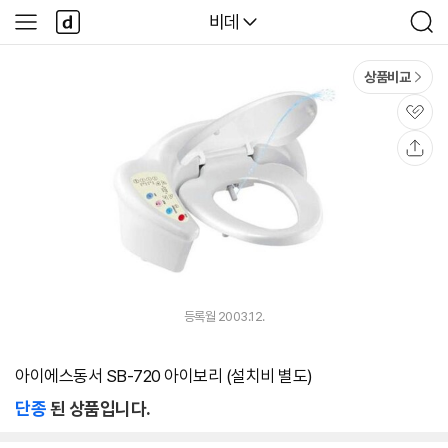
본문 바로가기
다
다나와
비데
사
검
나
이
색
와
드
메
메
상품비교
인
뉴
관
심
공
유
등록월 2003.12.
아이에스동서 SB-720 아이보리 (설치비 별도)
단종
된 상품입니다.