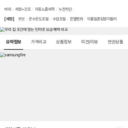
비데
/
세정+건조
/
자동노즐세척
/
누전차단
/
[세정]
무브
/
온수온도조절
/
수압조절
/
온열변좌
/
이물질혼입방지필터
메뉴 네비게이션
요약정보
가격비교
상품정보
의견/리뷰
연관상품