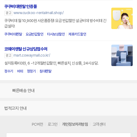
쿠쿠비데렌탈 인증몰
www.cuckoo-rentalmall.shop/
광고
쿠쿠비데 월 10,900원 사은품증정! 요금 반값할인 살균비데 방수비데 긴
급설치!
쿠쿠비데렌탈
요금반값할인
타사보상할인
제휴카드할인
코웨이렌탈 신규상담접수처
mart.cowaymall.co.kr/
광고
설치등록비0원, 6 ~12개월반값할인, 빠른설치, 신상품, 24시상담.
정수기
비데
청정기
침대렌탈
빠른배송 안내
법적고지 안내
PC버전
로그인
개인정보처리방침
고객센터