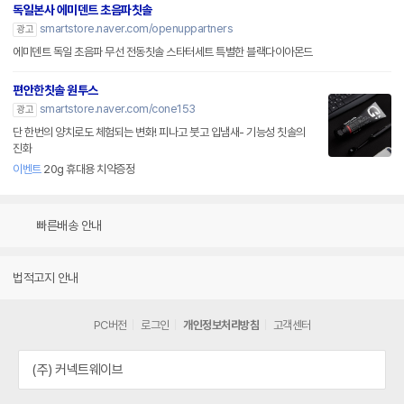
독일본사 에미덴트 초음파칫솔
smartstore.naver.com/openuppartners
광고
에미덴트 독일 초음파 무선 전동칫솔 스타터세트 특별한 블랙다이아몬드
편안한칫솔 원투스
smartstore.naver.com/cone153
광고
단 한번의 양치로도 체험되는 변화! 피나고 붓고 입냄새- 기능성 칫솔의
진화
이벤트
20g 휴대용 치약증정
빠른배송 안내
법적고지 안내
PC버전
로그인
개인정보처리방침
고객센터
(주) 커넥트웨이브