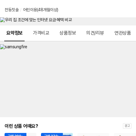
전동칫솔
/
어린이용(48개월이상)
메뉴 네비게이션
요약정보
가격비교
상품정보
의견/리뷰
연관상품
이런 상품 어때요?
광고