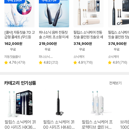
구매 290+
구매 270+
[쿨샤] 자동칫솔 7D 고
파나소닉 음파 전동칫
필립스 소닉케어 전동
필립스 소닉케어
급형 풀세트 (무드등
솔 스마트 초소형 미세
칫솔 올인원 칫솔모 세
칫솔 올인원 칫
무선충전기 포함)
모 교정 어금니 칫솔 고
트 프레스티지 9900
트 프레스티지 
162,000
219,000
374,900
374,900
원
원
원
원
속충전 EW-DA48
샴페인
미드나잇 블루
무료
무료
무료
무료
자동칫솔쿨샤
파나소닉 공식판매점
소닉케어
소닉케어
네이버
페이
리
리
리
리
4.76
(
479
)
4.82
(
212
)
4.91
(
716
)
4.91
(
716
)
별
별
별
별
뷰
뷰
뷰
뷰
점
점
점
점
수
수
수
수
카테고리 인기상품
전체보기
필립스 소닉케어 31
필립스 소닉케어 31
필립스 소닉케어 프
브라운
00 시리즈 HX367
00 시리즈 HX403
로텍티브 클린 HX6
100