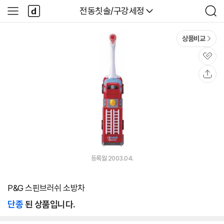
본문 바로가기
다
다나와
전동칫솔/구강세정
사
검
나
이
색
와
드
메
메
상품비교
인
뉴
관
심
공
유
등록월 2003.04.
P&G 스핀브러쉬 소방차
단종
된 상품입니다.