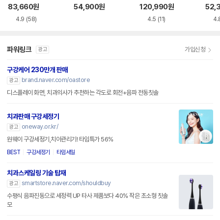
5/23
1/32
403/70
83,660
원
54,900
원
120,990
원
52,
4.9
(58)
4.5
(11)
4.
파워링크
가입신청
광고
구강케어 230만개 판매
brand.naver.com/oastore
광고
디스플레이 화면, 치과의사가 추천하는 각도로 회전+음파 전동칫솔
치과판매 구강세정기
oneway.or.kr/
광고
원웨이 구강세정기,치아관리기! 타임특가 56%
BEST
구강세정기
타임세일
치과스케일링 기술 탑재
smartstore.naver.com/shouldbuy
광고
수평식 음파진동으로 세정력 UP 타사 제품보다 40% 작은 초소형 칫솔
모