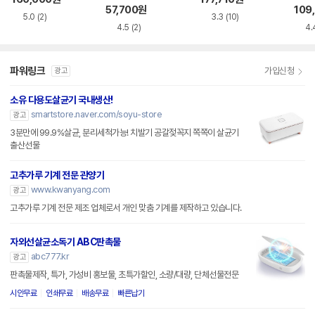
57,700
원
109
5.0
(2)
3.3
(10)
4.5
(2)
4.
파워링크
가입신청
광고
소유 다용도살균기 국내생산!
smartstore.naver.com/soyu-store
광고
3분만에 99.9%살균, 분리세척가능! 치발기 공갈젖꼭지 쪽쪽이 살균기
출산선물
고추가루 기계 전문 관양기
www.kwanyang.com
광고
고추가루 기계 전문 제조 업체로서 개인 맞춤 기계를 제작하고 있습니다.
자외선살균소독기 ABC판촉물
abc777.kr
광고
판촉물제작, 특가, 가성비 홍보물, 초특가할인, 소량/대량, 단체선물전문
시안무료
인쇄무료
배송무료
빠른납기