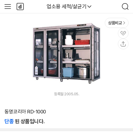
본문 바로가기
다
다나와
업소용 세척/살균기
사
검
나
이
색
와
드
메
메
상품비교
인
뉴
관
심
공
유
등록월 2005.05.
동명코리아 RD-1000
단종
된 상품입니다.