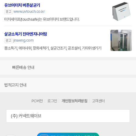
유브이터치 버튼살균기
www.uvtouch.co.kr
광고
터치세이프(touchsafe)는 유브이터치 브랜드입니다.
살균소독기 진아엔지니어링
jinaeng.com
광고
몸소독기, 에어샤워, 장화세척기, 살균건조기, 공조설비, 기타위생기기
빠른배송 안내
법적고지 안내
PC버전
로그인
개인정보처리방침
고객센터
(주) 커넥트웨이브