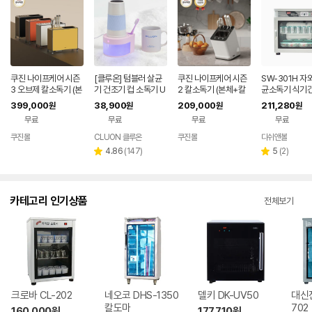
쿠진 나이프케어 시즌
[클루온] 텀블러 살균
쿠진 나이프케어 시즌
SW-301H 자
3 오브제 칼소독기 (본
기 건조기 컵 소독기 U
2 칼소독기 (본체+칼
균소독기 식기
체+칼세트 구성)
V살균 국산 1인용, 로
세트 구성)
소형식기살균
399,000
38,900
209,000
211,280
원
원
원
원
지 라벤더
무료
무료
무료
무료
쿠진몰
CLUON 클루온
쿠진몰
디쉬앤볼
리
리
4.86
(
147
)
5
(
2
)
별
별
뷰
뷰
점
점
수
수
카테고리 인기상품
전체보기
크로바 CL-202
네오코 DHS-1350
델키 DK-UV50
대신
칼도마
702
160,000
원
177,710
원