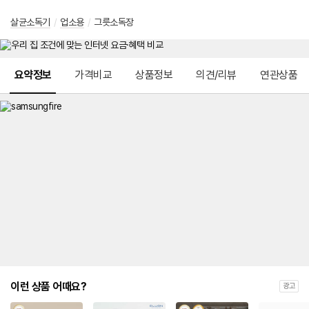
살균소독기
/
업소용
/
그릇소독장
메뉴 네비게이션
요약정보
가격비교
상품정보
의견/리뷰
연관상품
이런 상품 어때요?
광고