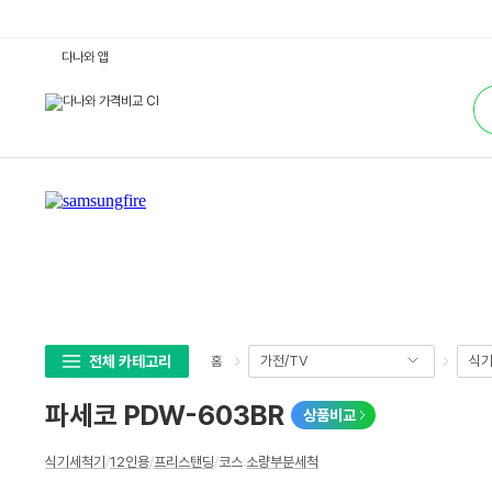
파
다나와 앱
세
코
통
P
합
D
검
W
색
-
6
0
3
B
R
:
다
나
와
가
격
비
교
전체 카테고리
가전/TV
식기
홈
파세코 PDW-603BR
상품비교
상
식기세척기
/
12인용
/
프리스탠딩
/
코스
:
소량부분세척
세
스