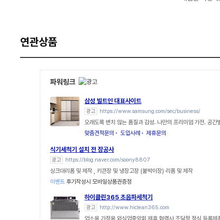
연관상품
파워링크
삼성 빌트인 대표사이트
광고
https://www.samsung.com/sec/business/
오래도록 변치 않는 품질과 감성. 나만의 프리미엄 가전. 공
맞춤견적문의
도입사례
제휴문의
식기세척기 설치 전 장공사
광고
https://blog.naver.com/soony8807
싱크대리폼 및 제작 , 키큰장 및 냉장고장 (붙박이장) 리폼 및 제작
이벤트
후기작성시 모바일상품권증정
하이클린365 초음파세척기
광고
http://www.hiclean365.com
업소용 가정용 외식업중앙회 제휴 협력사 조달청 정식 등록제