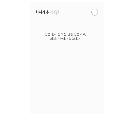
툴
최저가 추이
알
팁
림
보
받
기
기
상품 출시 전 또는 단종 상품으로,
최저가 추이가 없습니다.