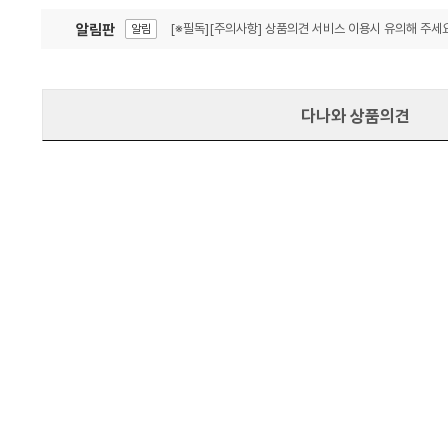
알림판
[※필독][주의사항] 상품의견 서비스 이용시 유의해 주세요
알림
잦은 오류, PC속도 잡자! PC안정화 위해 이건 꼭!
알림
다나와 상품의견