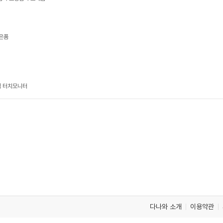
사은품
식 터치모니터
다나와 소개
이용약관