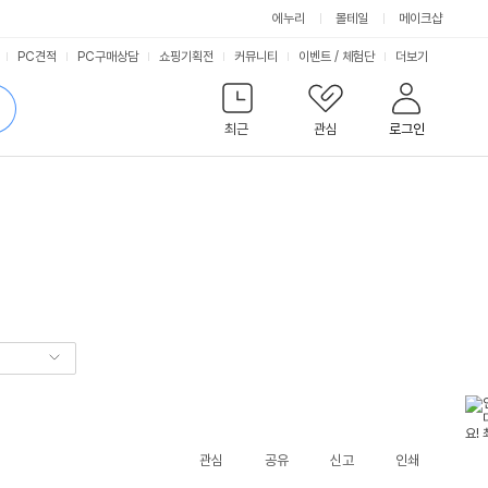
에누리
몰테일
메이크샵
서
PC견적
PC구매상담
쇼핑기획전
커뮤니티
이벤트
/
체험단
더보기
비
검
색
최근
관심
로그인
스
관심
공유
신고
인쇄