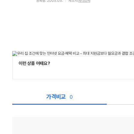
등록월: 2005.05.
제조사:
파나소닉
이런 상품 어때요?
가격비교
0
가
격
비
교