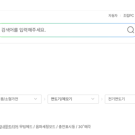
자동차
조립PC
용/소형가전
면도기/제모기
전기면도기
업내장트리머
/
무빙헤드 / 음파세정모드 / 충전표시등 / 30˚예각