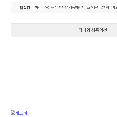
알림판
[※필독][주의사항] 상품의견 서비스 이용시 유의해 주세요
알림
잦은 오류, PC속도 잡자! PC안정화 위해 이건 꼭!
알림
다나와 상품의견