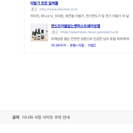
이발기 전문 일렉몰
광고
http://www.elecmall.co.kr
히타치, 파나소닉, 브라운, 애견용 이발기, 전기면도기 및 전기 이발기 와 날
면도트러블없는맨허스트쉐이빙젤
광고
https://smartstore.naver.com/manhurst
유해성분 없는 안전한 성분으로 민감한 남자 토탈 피부케어!
미니파우치
본품+리필
리필2
공지
다나와 사칭 사이트 주의 안내