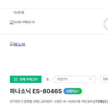
파
다나와 앱
나
소
통
닉
합
E
검
S
색
-
8
0
4
6
S
:
다
나
와
가
격
비
교
전체 카테고리
가전/TV
이미
홈
파나소닉 ES-8046S
상품비교
상
전기면도기
/
왕복형
/
3헤드
/
급속충전
/
~2충전
/
41~60분사용
/
색상
:
실버
/
[구성품]
팝
세
스