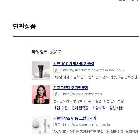
연관상품
파워링크
일본 100년 역사의 기술력
광고
https://smartstore.naver.com/shouldbuy
3중날 저자극 밀착 면도, 습식 건식 면도 기능, 3분 급속충전
기프트엔터 전기면도기
광고
http://www.giftenter.com
전기면도기 대량 구매 시 추가 할인! 빠른 납기 보장
개업, 이전
인기 판촉물
소량 제작
당일 배송
커먼하우스 만능 코털제거기
광고
http://www.commonhaus.co.kr
SNS 대란! 안전한 돔형 헤드로 코털부터 얼굴 잔털, 눈썹까지