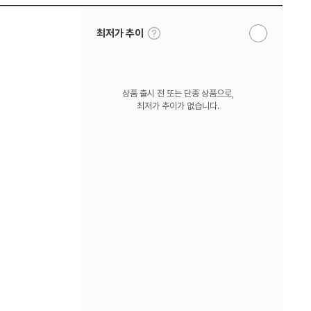
툴
최저가 추이
알
팁
림
보
받
기
기
상품 출시 전 또는 단종 상품으로,
최저가 추이가 없습니다.