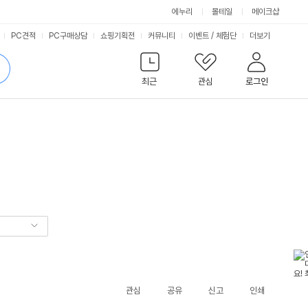
에누리
몰테일
메이크샵
서
PC견적
PC구매상담
쇼핑기획전
커뮤니티
이벤트
/
체험단
더보기
비
검
색
최근
관심
로그인
스
관심
공유
신고
인쇄