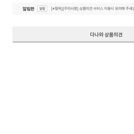
알림판
[※필독][주의사항] 상품의견 서비스 이용시 유의해 주세요
알림
잦은 오류, PC속도 잡자! PC안정화 위해 이건 꼭!
알림
다나와 상품의견