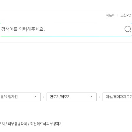
자동차
조립PC
용/소형가전
면도기/제모기
여성/레이저제모
우치 / 피부용냉각제 / 회전헤드식피부냉각기