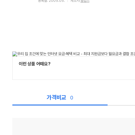
등록월: 2005.05.
제조사:
필립스
이런 상품 어때요?
가격비교
0
가
격
비
교