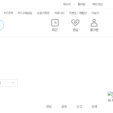
에누리
몰테일
메이크샵
서
PC견적
PC구매상담
쇼핑기획전
커뮤니티
이벤트
/
체험단
더보기
비
검
색
최근
관심
로그인
스
기
관심
공유
신고
인쇄