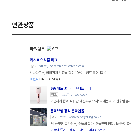
연관상품
파워링크
라스트 역시즌 위크
광고
https://department.lotteon.com
캐나다구스, 파라점퍼스 중복 할인 10% + 카드 할인 10%
이벤트
UP TO 74% OFF
5종 헤드 혼바디 바디트리머
광고
http://honbody.co.kr
모근까지 뽑아 4주 간 매끈피부 유지! 사계절 제모 필수템 혼
올리브영 공식 온라인몰
광고
http://www.oliveyoung.co.kr/
딱! 하루만 특가찬스, 오늘의 특가, 오늘드림 당일배송까지 꿀
오늘의 특가
랭킹
세일
멤버십&쿠폰