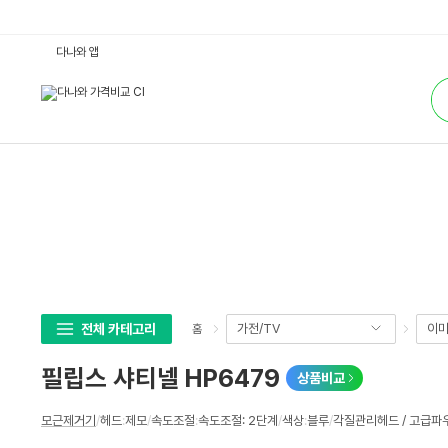
필
다나와 앱
립
스
통
샤
합
티
검
넬
색
H
P
6
4
7
9
:
다
나
와
가
격
비
교
전체 카테고리
가전/TV
이미
홈
필립스 샤티넬 HP6479
상품비교
상
모근제거기
/
헤드
:
제모
/
속도조절
:
속도조절: 2단계
/
색상
:
블루
/
각질관리헤드 / 고급파
세
스