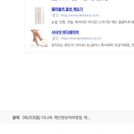
델리블리 올컷 제모기
광고
http://www.delyvely.co.kr
눈썹, 인중, 코털, 헤어라인 어디든! 스치기만 해도 깔끔하게 제
샤샤샥 바디쉐이버
광고
http://monsterfactory.co.kr/
문지르는 제모기! 극미세 나노글라스 특수제작! 모공각화증, 
공지
08/03(월) 다나와 개인정보처리방침 개정 안내