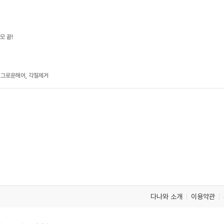
모 끝!
인그로운헤어, 각질제거
다나와 소개
이용약관