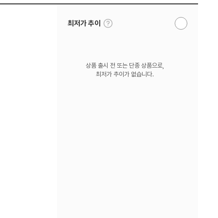
툴
최저가 추이
알
팁
림
보
받
기
기
상품 출시 전 또는 단종 상품으로,
최저가 추이가 없습니다.