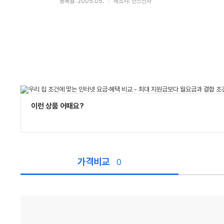
등록월: 2005.05.
제조사: 한스전자
이런 상품 어때요?
가격비교
0
가
격
비
교