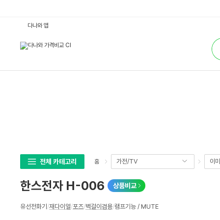
한
다나와 앱
스
전
통
자
합
H
검
-
색
0
0
6
:
다
나
와
가
격
비
교
전체 카테고리
가전/TV
이미
홈
한스전자 H-006
상품비교
상
유선전화기
/
재다이얼
/
포즈
/
벽걸이겸용
/
램프기능 / MUTE
세
스