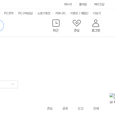
에누리
몰테일
메이크샵
서
PC견적
PC구매상담
쇼핑기획전
커뮤니티
이벤트
/
체험단
더보기
비
검
색
최근
관심
로그인
스
관심
공유
신고
인쇄