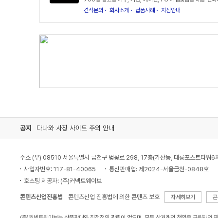
견적문의
회사소개
납품사례
지점안내
공지
다나와 사칭 사이트 주의 안내
주소 (우) 08510 서울특별시 금천구 벚꽃로 298, 17층(가산동, 대륭포스트타워6
사업자번호: 117-81-40065
통신판매업: 제2024-서울금천-0848호
호스팅 제공자: (주)커넥트웨이브
콘텐츠산업진흥법
콘텐츠산업 진흥법에 의한 콘텐츠 보호
자세히보기
콘
(주)커넥트웨이브는 상품판매와 직접적인 관련이 없으며, 모든 상거래의 책임은 구매자와 