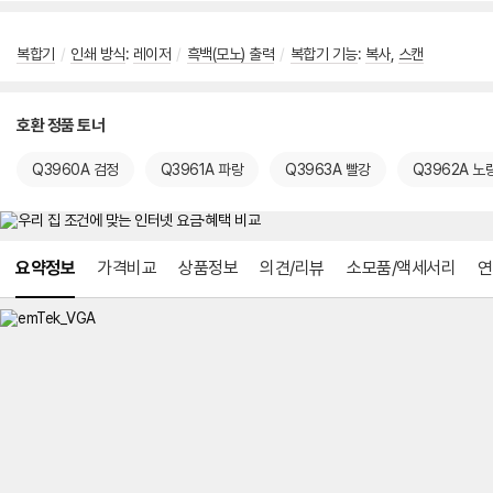
복합기
/
인쇄 방식
:
레이저
/
흑백(모노) 출력
/
복합기 기능
:
복사
,
스캔
호환 정품 토너
Q3960A 검정
Q3961A 파랑
Q3963A 빨강
Q3962A 노
메뉴 네비게이션
요약정보
가격비교
상품정보
의견/리뷰
소모품/액세서리
연