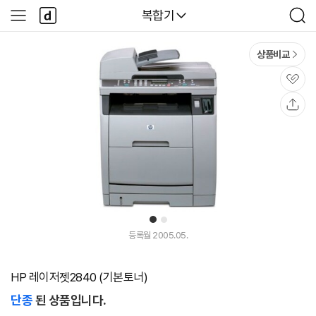
본문 바로가기
다
다나와
복합기
사
검
나
이
색
와
드
메
메
상품비교
인
뉴
관
심
공
유
1
2
등록월 2005.05.
HP 레이저젯2840 (기본토너)
단종
된 상품입니다.