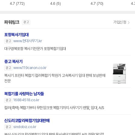
4.7
(772)
4.6
(5)
4.7
(70)
4.
파워링크
가입신청
광고
포항복사기임대
www.현대사무기.kr
광고
대구경북포항 복사기전문가 포항복합기임대
중고 복사기
www.119canon.co.kr
광고
복사기 프린터 복합기 컬러복합기 학원가 고속복사기 임대 판매 보상판매
전문
복합기를 사랑하는 남자들
16884518.co.kr
광고
컬러(흑백) 복합기부터 무한잉크젯 복합기까지 사무기기 렌탈, 임대, A/S
신도리코칼라복합기임대판매
sindobiz.co.kr
광고
부산 신도리코 칼라복합기,임대,판매,문서세단기판매및 A/S 전문대리점