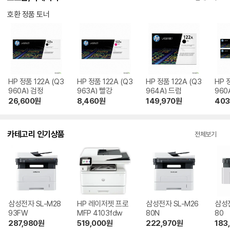
호환 정품 토너
HP 정품 122A (Q3
HP 정품 122A (Q3
HP 정품 122A (Q3
HP 
960A) 검정
963A) 빨강
964A) 드럼
960A
Q39
26,600
원
8,460
원
149,970
원
403
A) 
카테고리 인기상품
전체보기
삼성전자 SL-M28
HP 레이저젯 프로
삼성전자 SL-M26
삼성전
93FW
MFP 4103fdw
80N
80
287,980
원
519,000
원
222,970
원
183