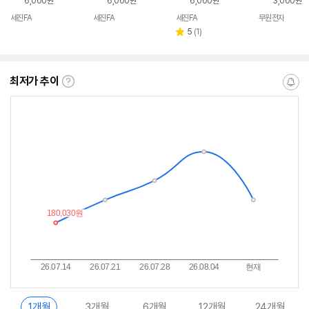
6,000원
6,000원
6,000원
3,000원
세진FA
세진FA
세진FA
무원전자
리
5
(
1
)
별
뷰
점
수
최저가 추이
최
알
저
림
가
받
추
는
이
중
란?
1개월
3개월
6개월
12개월
24개월