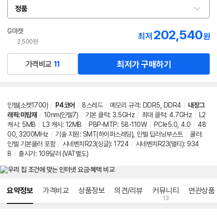
정품
옵
션
선
G마켓
202,540
최저
원
택
2,500원
최저가 구매하기
가격비교
11
인텔(소켓1700)
/
P4코어
/
8스레드
/
메모리 규격
:
DDR5, DDR4
/
내장그
래픽:미탑재
/
10nm(인텔7)
/
기본 클럭
:
3.5GHz
/
최대 클럭
:
4.7GHz
/
L2
캐시
:
5MB
/
L3 캐시
:
12MB
/
PBP-MTP
:
58-110W
/
PCIe5.0, 4.0
/
48
00, 3200MHz
/
기술 지원
:
SMT(하이퍼스레딩)
,
인텔 딥러닝부스트
/
쿨러
:
인텔 기본쿨러 포함
/
시네벤치R23(싱글)
:
1724
/
시네벤치R23(멀티)
:
934
8
/
출시가: 109달러 (VAT별도)
메뉴 네비게이션
요약정보
가격비교
상품정보
의견/리뷰
커뮤니티
연관상품
13