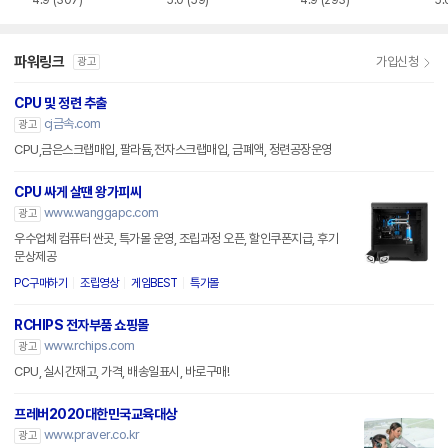
파워링크
가입신청
광고
CPU 및 정련 추출
cj금속.com
광고
CPU,금은스크랩매입, 팔라듐,전자스크랩매입, 금폐액, 정련공장운영
CPU 싸게 살땐 왕가피씨
www.wanggapc.com
광고
우수업체 컴퓨터 싼곳, 특가몰 운영, 조립과정 오픈, 할인쿠폰지급, 후기
문상제공
PC구매하기
조립영상
게임BEST
특가몰
RCHIPS 전자부품 쇼핑몰
www.rchips.com
광고
CPU, 실시간재고, 가격, 배송일표시, 바로구매!
프레버2020대한민국교육대상
www.praver.co.kr
광고