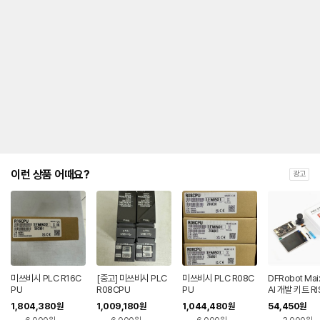
이런 상품 어때요?
광고
미쓰비시 PLC R16C
[중고] 미쓰비시 PLC
미쓰비시 PLC R08C
DFRobot Ma
PU
R08CPU
PU
AI 개발 키트 RI
K210 IoT (KI
1,804,380
1,009,180
1,044,480
54,450
원
원
원
원