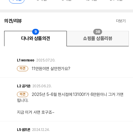
의견/리뷰
더보기
9
38
다나와 상품의견
쇼핑몰 상품리뷰
L1
wonseo
2025.07.20.
11만원이면 살만한가요?
의견
L2
곰거춘
2025.06.23.
2025년 5-6월 현시점에 13100f가 6만원이니 그거 가면
의견
됩니다.
지금 이거 사면 호구죠~
L5
샘프론
2024.12.24.