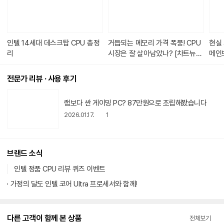
있
습
니
다.
인텔 14세대 데스크탑 CPU 총정
거듭되는 메모리 가격 폭풍! CPU
현실
리
시장은 잘 살아남았나? [차트뉴
메인
스]
전문가 리뷰 · 사용 후기
동
램보다 싼 게이밍 PC? 87만원으로 조립해봤습니다
영
상
2026.01.17.
1
아
이
콘
브랜드 소식
인텔 정품 CPU 리뷰 퀴즈 이벤트
가정의 달도 인텔 코어 Ultra 프로세서와 함께!
다른 고객이 함께 본 상품
전체보기