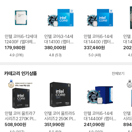
인텔 코어i5-12세대
인텔 코어i3-14세
인텔 코어i5-14세
인텔 
12400F (엘더레이
대 14100 (랩터레
대 14400 (랩터레
대 1
크) 벌크
이크 리프레시) 정
이크 리프레시) 정
레이
179,980
원
380,000
원
337,460
원
202
품
품
벌크
4.9
(316)
4.8
(53)
5.0
(48)
4.
카테고리 인기상품
전체보기
인텔 코어 울트라7
인텔 코어 울트라5
인텔 코어i5-14세
인텔
시리즈2 270K Plu
시리즈2 250K Plu
대 14400F (랩터
시리즈
s (애로우레이크 리
s (애로우레이크 리
레이크 리프레시)
로우
508,900
원
351,990
원
241,090
원
894
프레시)
프레시)
4.9
(307)
5.0
(59)
4.9
(293)
5.