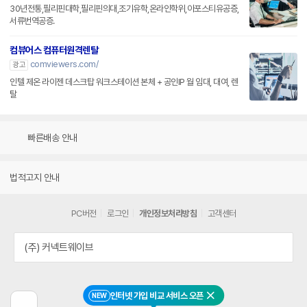
30년전통,필리핀대학,필리핀의대,조기유학,온라인학위,아포스티유공증,
서류번역공증.
컴뷰어스 컴퓨터원격렌탈
comviewers.com/
광고
인텔 제온 라이젠 데스크탑 워크스테이션 본체 + 공인IP 월 임대, 대여, 렌
탈
빠른배송 안내
법적고지 안내
PC버전
로그인
개인정보처리방침
고객센터
(주) 커넥트웨이브
인터넷 가입 비교 서비스 오픈
NEW
닫기