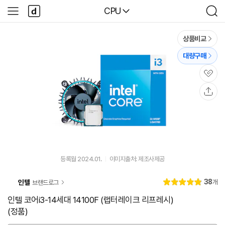
본문 바로가기
다
다나와
CPU
사
검
나
이
색
와
드
메
메
상품비교
인
뉴
대량구매
관
심
공
유
등록월 2024.01.
이미지출처: 제조사제공
리
38
인텔
개
브랜드로그
별
4.
뷰
점
9
인텔 코어i3-14세대 14100F (랩터레이크 리프레시)
(정품)