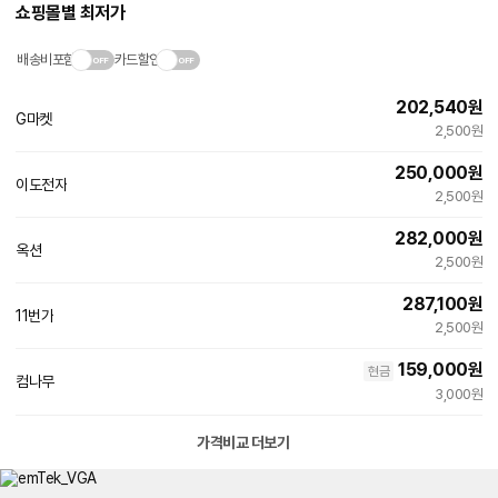
쇼핑몰별 최저가
배송비포함
카드할인
202,540
원
G마켓
빠른배송
2,500원
250,000
원
이도전자
네
2,500원
이
버
282,000
원
페
옥션
빠른배송
이
2,500원
287,100
원
11번가
빠른배송
2,500원
159,000
원
현금
컴나무
3,000원
가격비교 더보기