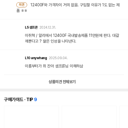
12400F와 가격차이 거의 없음. 구입할 이유가 1도 없는 제
의견
품 ㅎㅎ
L5
샘프론
2024.12.31.
이쥐혁 / 알리에서 12400F 국내발송제품 11만원에 판다. 대갈
깨뿐다고 ? 말은 인성을 나타낸다.
L10
anywhang
2025.09.04.
이름부터가 쥐 잔아 샘프론님 이해하삼
상품의견 전체보기
개
구매가이드 · TIP
9
의
콘
텐
츠
가