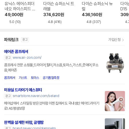
유닉스 에어스피더
다이슨 슈퍼소닉 트
다이슨 슈퍼소닉 뉴
다이
네오 하이스피드 U
래블
럴
D15
N-A7621
49,000
원
374,620
원
436,160
원
309
5.0
(10)
4.8
(416)
4.8
(337)
4.
파워링크
가입신청
광고
에어존 콤프레셔
www.air-zon.com/
광고
콤프레샤 전문 쇼핑몰,드라이어,필터,저소음,토마스,가스트,준에어,무소
음,에어존
콤프레셔
가스트
토마스
공기품질측정
미용실 드라이기 예스뷰티
smartstore.naver.com/seland
광고
헤어샵에서 스타일링 받은것처럼 이젠 집에서도 국내생산 헤어드라이기
로! AS평생보장
완벽을 설계한 바람, 글램팜
brand.naver.com/glampalm
광고