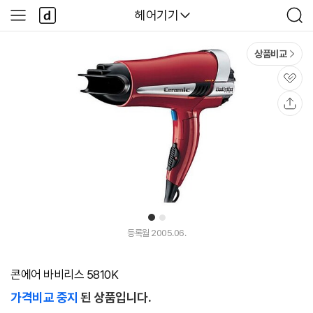
본문 바로가기
다
다나와
헤어기기
사
검
나
이
색
와
드
메
메
상품비교
인
뉴
관
심
공
유
1
2
등록월 2005.06.
콘에어 바비리스 5810K
가격비교 중지
된 상품입니다.