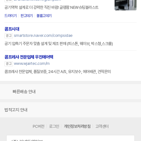
공기역학 설계로 더 강력한 직진 바람! 글램팜 NEW슈팅블라스트
드라이기
판고데기
볼륨고데기
콤프시대
smartstore.naver.com/compsidae
광고
공기 압축기 주문자 맞춤 설계 및 제조 판매 (피스톤, 웨이브, 박스형,스크롤)
콤프레샤 전문업체 우진에어텍
www.wjairtec.com/m
광고
콤프레샤 전문업체, 품질보증, 24시간 A/S, 유지보수, 에어배관, 견적문의
빠른배송 안내
법적고지 안내
PC버전
로그인
개인정보처리방침
고객센터