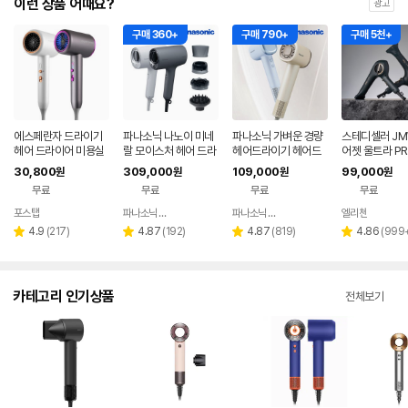
이런 상품 어때요?
광고
구매 360+
구매 790+
구매 5천+
에스페란자 드라이기
파나소닉 나노이 미네
파나소닉 가벼운 경량
스테디셀러 JM
헤어 드라이어 미용실
랄 모이스처 헤어 드라
헤어드라이기 헤어드
어젯 울트라 PR
그레이 2400W
이어 수분 두피 스킨 케
라이어
성능 터보 항공
30,800
309,000
109,000
99,000
원
원
원
원
어 모드 EH-NA0K
어 드라이기
무료
무료
무료
무료
포스탭
파나소닉 공식판매점
파나소닉 공식판매점
엘리첸
네이버
네이버
네이버
페이
페이
페이
리
리
리
리
4.9
(
217
)
4.87
(
192
)
4.87
(
819
)
4.86
(
999
별
별
별
별
뷰
뷰
뷰
뷰
점
점
점
점
수
수
수
수
카테고리 인기상품
전체보기