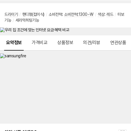
드라이기
/
핸디형(접이식)
/
소비전력
:
소비전력:1300~W
/
색상
:
레드
/
터보
기능
/
세라믹히팅기능
메뉴 네비게이션
요약정보
가격비교
상품정보
의견/리뷰
연관상품