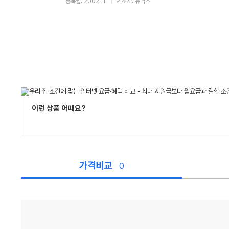
등록월: 2002.11.
제조사: 유닉스
이런 상품 어때요?
가격비교
0
가
격
비
교