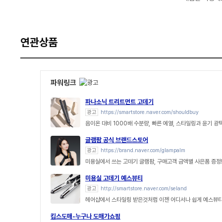
연관상품
파워링크
파나소닉 트리트먼트 고데기
광고
https://smartstore.naver.com/shouldbuy
음이온 대비 1000배 수분량, 빠른 예열, 스타일링과 윤기 광
글램팜 공식 브랜드스토어
광고
https://brand.naver.com/glampalm
미용실에서 쓰는 고데기 글램팜, 구매고객 금액별 사은품 증정
미용실 고데기 예스뷰티
광고
http://smartstore.naver.com/seland
헤어샵에서 스타일링 받은것처럼 이젠 어디서나 쉽게 예스뷰티
킴스도매-누구나 도매가쇼핑