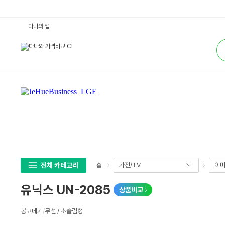
유
다나와 앱
닉
스
통
U
합
N
검
-
색
2
0
8
5
:
다
나
와
가
격
비
교
전체 카테고리
가전/TV
이미
홈
유닉스 UN-2085
상품비교
상
봉고데기
/
무선 / 초슬림형
세
스