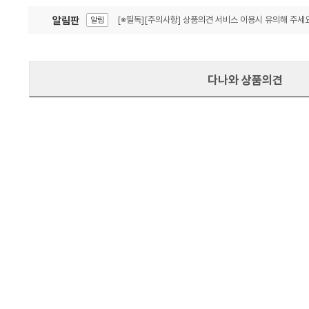
알림판
[※필독][주의사항] 상품의견 서비스 이용시 유의해 주세요
알림
잦은 오류, PC속도 잡자! PC안정화 위해 이건 꼭!
알림
다나와 상품의견