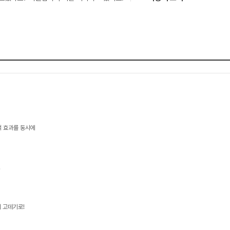
택 효과를 동시에
!
 고데기로!