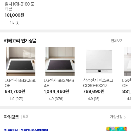
웰치 KRI-B180 포
터블
161,000
원
4.5
(2)
카테고리 인기상품
전체보기
LG전자 BEI3QEBL
LG전자 BEI3AMB
삼성전자 비스포크
LG전
OE
4E
CC80F63X1Z
OE
641,700
원
1,044,490
원
789,690
원
831
4.9
(971)
4.9
(376)
4.9
(15)
4.
파워링크
가입신청
광고
전국렌탈 LG전자 공식판매점