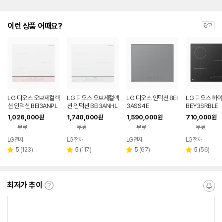
이런 상품 어때요?
광고
LG 디오스 오브제컬렉
LG 디오스 오브제컬렉
LG 디오스 인덕션 BEI
LG 디오스 하
션 인덕션 BEI3ANPL
션 인덕션 BEI3ANHL
3ASS4E
BEY3SRBLE
OE
E
1,026,000
1,740,000
1,590,000
710,000
원
원
원
원
무료
무료
무료
무료
LG전자
LG전자
LG전자
LG전자
리
리
리
리
5
(
123
)
5
(
117
)
5
(
67
)
5
(
56
)
별
별
별
별
뷰
뷰
뷰
뷰
점
점
점
점
수
수
수
수
최저가 추이
최
알
저
림
가
받
추
는