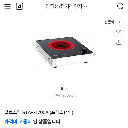
본문 바로가기
다
다나와
인덕션/전기레인지
사
검
나
이
색
와
드
메
메
상품비교
인
뉴
관
심
공
유
1
2
등록월 2005.01.
할로스타 STAR-1700A (프리스탠딩)
가격비교 중지
된 상품입니다.