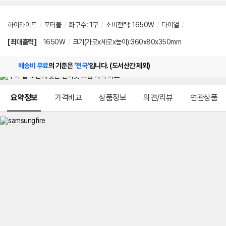
하이라이트
/
포터블
/
화구수
:
1구
/
소비전력
:
1650W
/
다이얼
/
[최대출력]
1650W
/
크기(가로x세로x높이):360x80x350mm
배송비 무료
의 기준은
'전국'
입니다. (도서산간 제외)
메뉴 네비게이션
요약정보
가격비교
상품정보
의견/리뷰
연관상품