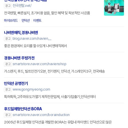
전국렌탈.net/
광고
전국렌탈, 빠른설치, 초기비용 없음, 할인 혜택 및 독보적인 사은품
하이브리드
인덕션
이벤트
나비엔매직,경동나비엔
blog.naver.com/navien__
광고
좋은 환경에서 요리를 할수있게 나비엔매직에서
경동나비엔 주방가전
smartstore.naver.com/navienshop
광고
가스렌지, 후드, 빌트인전기오븐, 전기렌지, 인덕션, 가스레인지3구, 전국배송
인덕션 공명전기
www.gongmyeong.com
광고
특허획득,고주파유도가열기 제작전문업체, 사출기/압출기,인덕션히터
후드일체형인덕션 BORA
smartstore.naver.com/borainduction
광고
2005년 후드일체형 인덕션을 개발한 BORA는 유럽내 하이엔드 인덕션으로 많은