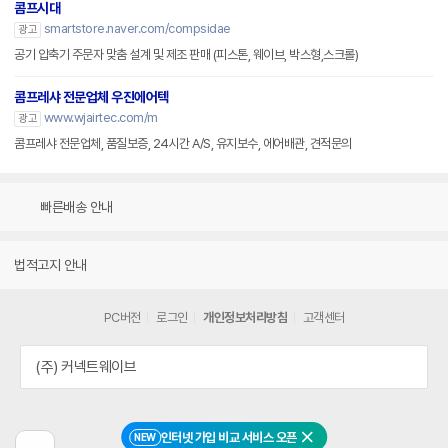
콤프시대
smartstore.naver.com/compsidae
광고
공기 압축기 주문자 맞춤 설계 및 제조 판매 (피스톤, 웨이브, 박스형,스크롤)
콤프레샤 전문업체 우진에어텍
www.wjairtec.com/m
광고
콤프레샤 전문업체, 품질보증, 24시간 A/S, 유지보수, 에어배관, 견적문의
빠른배송 안내
법적고지 안내
PC버전
로그인
개인정보처리방침
고객센터
(주) 커넥트웨이브
인터넷 가입 비교 서비스 오픈
NEW
닫기