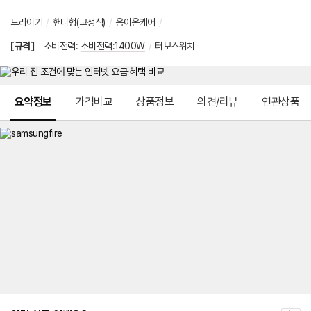
드라이기
/
핸디형(고정식)
/
음이온케어
/
[규격]
소비전력
:
소비전력:1400W
/
터보스위치
메뉴 네비게이션
요약정보
가격비교
상품정보
의견/리뷰
연관상품