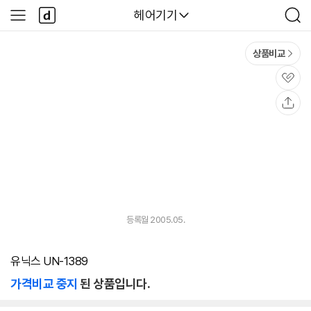
본문 바로가기
다
다나와
헤어기기
사
검
나
이
색
와
드
메
메
상품비교
인
뉴
관
심
공
유
등록월 2005.05.
유닉스 UN-1389
가격비교 중지
된 상품입니다.