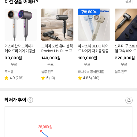
이런 상품 어때요?
광고
구매 800+
에스페란자 드라이기
드리미 포켓 유니 블랙
파나소닉 BLDC 헤어
드리미 구스토 
헤어 드라이어 미용실
Pocket Uni Pure 프
드라이기 저소음 항공
엄 고속 헤어 
그레이 2400W
리볼트 여행 접이식 10
모터 초경량 음이온 정
그레이
30,800
140,000
109,000
220,000
원
원
원
원
0-240V
전기 미니 EH-NE6M
무료
무료
무료
무료
포스탭
블루 윈드
파나소닉 공식판매점
블루 윈드
네이버
네이버
네이
페이
페이
페이
리
리
리
4.9
(
216
)
5
(
10
)
4.86
(
810
)
별
별
별
뷰
뷰
뷰
점
점
점
수
수
수
최저가 추이
최
알
저
림
가
받
추
는
이
중
란?