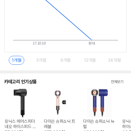
1개월
3개월
6개월
12개월
24개월
카테고리 인기상품
전체보기
유닉스 에어스피더
다이슨 슈퍼소닉 트
다이슨 슈퍼소닉 뉴
유닉
네오 하이스피드 U
래블
럴
하이스