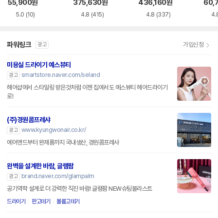
N-A7621
610
55,900
원
375,630
원
436,160
원
60,
5.0
(10)
4.8
(415)
4.8
(337)
4.
파워링크
가입신청
광고
미용실 드라이기 예스뷰티
smartstore.naver.com/seland
광고
헤어샵에서 스타일링 받은것처럼 이젠 집에서도 예스뷰티 헤어드라이기
로!
(주)경원콤프레샤
www.kyungwonair.co.kr/
광고
에어앤드부터 완제품까지 국내생산, 경원콤프레샤
완벽을 설계한 바람, 글램팜
brand.naver.com/glampalm
광고
공기역학 설계로 더 강력한 직진 바람! 글램팜 NEW슈팅블라스트
드라이기
판고데기
볼륨고데기