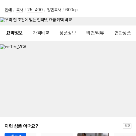
인쇄
/
복사
/
25~400
/
양면복사
/
600dpi
메뉴 네비게이션
요약정보
가격비교
상품정보
의견/리뷰
연관상품
이런 상품 어때요?
광고