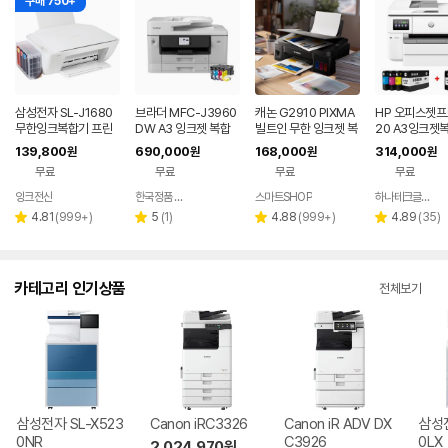
구매 750+
삼성전자 SL-J1680
브라더 MFC-J3960
캐논 G2910 PIXMA
HP 오피스젯프
무한잉크복합기 프린
DW A3 잉크젯 복합
빌트인 무한 잉크젯 복
20 A3잉크젯
터기 가정용 프린트기
기 팩스 인쇄 복사 스캔
합기 가정용 프린터 잉
호환잉크 1SE
139,800
690,000
168,000
314,000
원
원
원
원
잉크젯 무한리필 컬러
자동양면인쇄 WIFI
크포함
1개 추가 HP7
무료
무료
무료
무료
속모델
잉크전산
한국정품 프린터몰
스마트SHOP
하나테크글로벌
네이버
네이버
네이버
페이
페이
페이
리
리
리
리
4.81
(
999+
)
5
(
1
)
4.88
(
999+
)
4.89
(
35
)
별
별
별
별
뷰
뷰
뷰
뷰
점
점
점
점
수
수
수
수
카테고리 인기상품
전체보기
삼성전자 SL-X523
Canon iRC3326
Canon iR ADV DX
삼성전
0NR
C3926
0LX
2,024,970
원