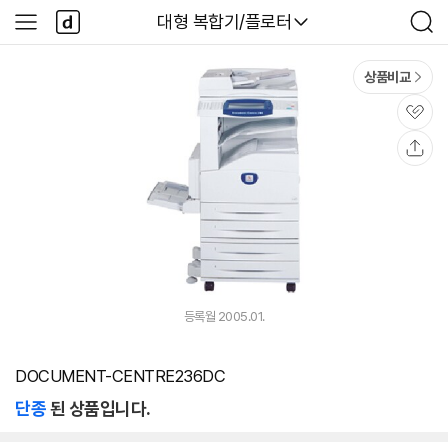
본문 바로가기
다
다나와
대형 복합기/플로터
사
검
나
이
색
와
드
메
메
상품비교
인
뉴
관
심
공
유
등록월 2005.01.
DOCUMENT-CENTRE236DC
단종
된 상품입니다.