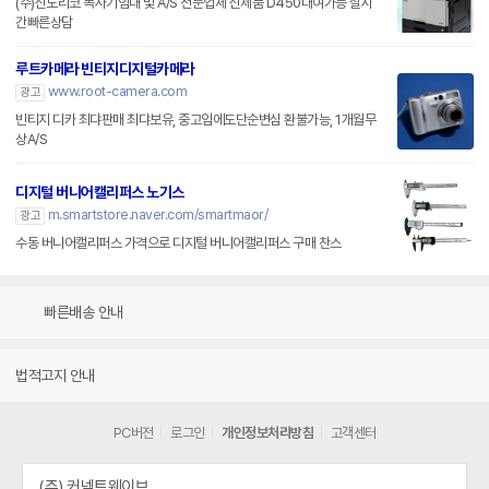
(주)신도리코 복사기임대 및 A/S 전문업체 신제품 D450대여가능 실시
간빠른상담
루트카메라 빈티지디지털카메라
www.root-camera.com
광고
빈티지 디카 최댜판매 최댜보유, 중고임에도단순변심 환불가능, 1개월무
상A/S
디지털 버니어캘리퍼스 노기스
m.smartstore.naver.com/smartmaor/
광고
수동 버니어캘리퍼스 가격으로 디지털 버니어캘리퍼스 구매 찬스
빠른배송 안내
법적고지 안내
PC버전
로그인
개인정보처리방침
고객센터
(주) 커넥트웨이브