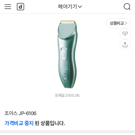
본문 바로가기
다
다나와
헤어기기
사
검
나
이
색
와
드
메
메
상품비교
인
뉴
관
심
공
유
등록월 2005.06.
조아스 JP-6106
가격비교 중지
된 상품입니다.