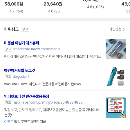
58,000
원
29,640
원
49,
4.6
(1,086)
4.7
(154)
4.6
(36)
5.
파워링크
가입신청
광고
미용실 이발기 예스뷰티
smartstore.naver.com/seland
광고
헤어샵에서 스타일링 받은것처럼 이젠 어디서나 쉽게 예스뷰티 이발기로!
하인이거오팔 도그컷
dogcut.kr/
광고
wahl km10 km5 하인니거 전문가용 애견미용기 판매as
인터넷보다 싼 반려동물용품점
map.naver.com/p/entry/place/2048884836
광고
직접 보고, 만지고, 입혀보고, 먹여보고 할인도 받는 한번쯤 꼭 가봐야 하
는 곳!
이벤트
웰컴 포인트 3천원 지급