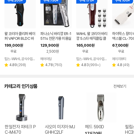
구매 200+
구매 750+
구매 170+
구매 100+
왈 코리아 클리퍼 베이
파나소닉 바리깡 ER-1
WAHL 왈 코리아 바리
하이막스 장미 
퍼 VAPOR BLDC 바
511s 전문가용 미용실
깡 5스타 매직클립 클
맥스웰 CL-70
리깡
헤어 바버샵 클리퍼
리퍼 브라운 08148
리퍼 이용사 실
199,000
129,900
165,000
67,000
원
원
원
원
(커트빗+스폰지)
물 이발소 바버
무료
2,500원
무료
무료
탑스-WAHL 공식수입회사
헤어마당
탑스-WAHL 공식수입회사
제이지뷰티
네
페
리
리
리
리
4.89
(
298
)
4.78
(
760
)
4.83
(
999+
)
4.8
(
49
)
별
별
별
별
뷰
뷰
뷰
뷰
점
점
점
점
수
수
수
수
카테고리 인기상품
전체보기
한일전자 파테크 P
샤오미 미지아 MJ
헤드 590D
필립
C-M470
GHHC2LF
HC3
17,570
원