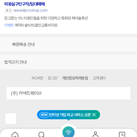
미용실구인구직/임대매매
www.illproshop.com
광고
믿고찾는 1% 미용인들을 위한 다양하고 특화된 헤어솔류션
이벤트
예약시술10%할인교통비지원
빠른배송 안내
법적고지 안내
PC버전
로그인
개인정보처리방침
고객센터
(주) 커넥트웨이브
인터넷 가입 비교 서비스 오픈
NEW
닫기
이
전
페
이