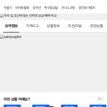
이발기
/
반려동물용
/
유무선
/
특수합금날
/
은나노코팅
/
충전표시램프
메뉴 네비게이션
요약정보
가격비교
상품정보
의견/리뷰
연관상품
이런 상품 어때요?
광고