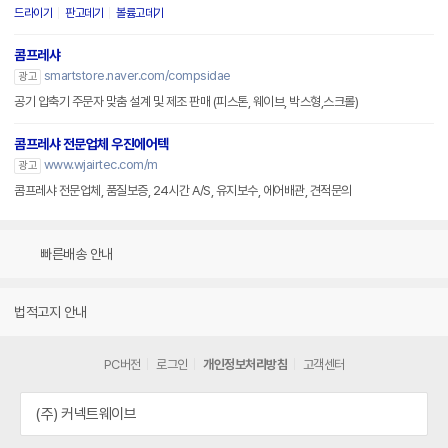
드라이기
판고데기
볼륨고데기
콤프레샤
smartstore.naver.com/compsidae
광고
공기 압축기 주문자 맞춤 설계 및 제조 판매 (피스톤, 웨이브, 박스형,스크롤)
콤프레샤 전문업체 우진에어텍
www.wjairtec.com/m
광고
콤프레샤 전문업체, 품질보증, 24시간 A/S, 유지보수, 에어배관, 견적문의
빠른배송 안내
법적고지 안내
PC버전
로그인
개인정보처리방침
고객센터
(주) 커넥트웨이브