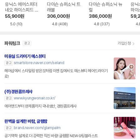
유닉스 에어스피더
다이슨 슈퍼소닉 트
다이슨 슈퍼소닉 뉴
유닉
네오 하이스피드 U
래블
럴
하이스
N-A7621
610
55,900
원
306,000
원
386,000
원
59,
5.0
(10)
4.8
(408)
4.8
(337)
4.
파워링크
가입신청
광고
미용실 드라이기 예스뷰티
smartstore.naver.com/seland
광고
헤어샵에서 스타일링 받은것처럼 이젠 집에서도 예스뷰티 헤어드라이기
로!
(주)경원콤프레샤
www.kyungwonair.co.kr/
광고
에어앤드부터 완제품까지 국내생산, 경원콤프레샤
완벽을 설계한 바람, 글램팜
brand.naver.com/glampalm
광고
공기역학 설계로 더 강력한 직진 바람! 글램팜 NEW슈팅블라스트