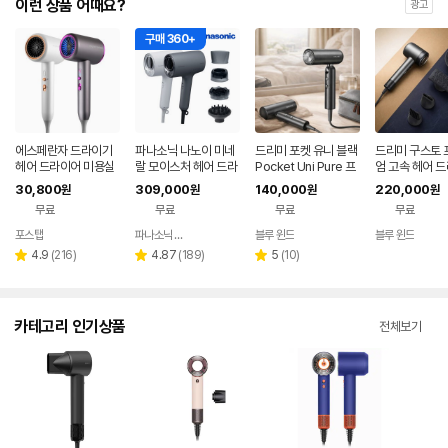
이런 상품 어때요?
광고
구매 360+
에스페란자 드라이기
파나소닉 나노이 미네
드리미 포켓 유니 블랙
드리미 구스토 
헤어 드라이어 미용실
랄 모이스처 헤어 드라
Pocket Uni Pure 프
엄 고속 헤어 
그레이 2400W
이어 수분 두피 스킨 케
리볼트 여행 접이식 10
그레이
30,800
309,000
140,000
220,000
원
원
원
원
어 모드 EH-NA0K
0-240V
무료
무료
무료
무료
포스탭
파나소닉 공식판매점
블루 윈드
블루 윈드
네이버
네이버
네이버
네이
페이
페이
페이
페이
리
리
리
4.9
(
216
)
4.87
(
189
)
5
(
10
)
별
별
별
뷰
뷰
뷰
점
점
점
수
수
수
카테고리 인기상품
전체보기