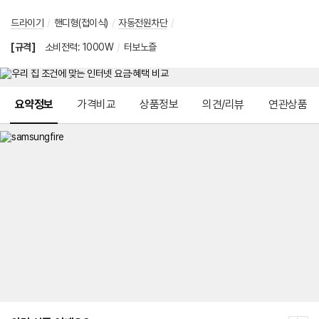
드라이기
/
핸디형(접이식)
/
자동전원차단
/
[규격]
소비전력
:
1000W
/
터보노즐
메뉴 네비게이션
요약정보
가격비교
상품정보
의견/리뷰
연관상품