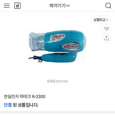
본문 바로가기
다
다나와
헤어기기
사
검
나
이
색
와
드
메
메
상품비교
인
뉴
관
심
공
유
등록월 2001.04.
한일전자 파테크 R-2300
단종
된 상품입니다.