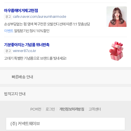
아우름헤어거제고현점
cafe.naver.com/aureumhairmode
광고
손상부담없는 펌 염색 복구전문 모발컨디션에 따른 1:1 맞춤상담
이벤트
알림받기신청시 10%할인
기분좋아지는 기념품 위너판촉
winner87.co.kr
광고
고데기 특별한 기념품으로 브랜드를 빛네세요!
빠른배송 안내
법적고지 안내
PC버전
로그인
개인정보처리방침
고객센터
(주) 커넥트웨이브