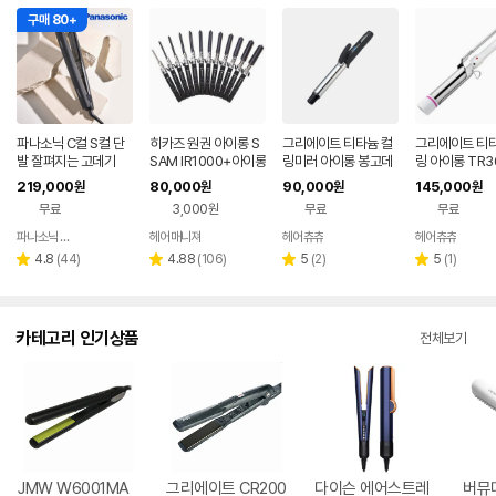
구매 80+
파나소닉 C컬 S컬 단
히카즈 원권 아이롱 S
그리에이트 티타늄 컬
그리에이트 티타
발 잘펴지는 고데기
SAM IR1000+아이롱
링미러 아이롱 봉고데
링 아이롱 TR3
꼬리빗
기 32미리(L)
219,000
80,000
90,000
145,000
원
원
원
원
무료
3,000원
무료
무료
파나소닉 공식판매점
헤어매니져
헤어츄츄
헤어츄츄
네이버
네이버
네이버
네이
페이
페이
페이
페이
리
리
리
리
4.8
(
44
)
4.88
(
106
)
5
(
2
)
5
(
1
)
별
별
별
별
뷰
뷰
뷰
뷰
점
점
점
점
수
수
수
수
카테고리 인기상품
전체보기
JMW W6001MA
그리에이트 CR200
다이슨 에어스트레
버뮤