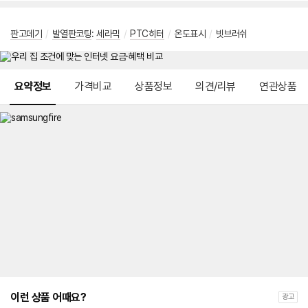
판고데기
/
발열판코팅
:
세라믹
/
PTC히터
/
온도표시
/
빗브러쉬
메뉴 네비게이션
요약정보
가격비교
상품정보
의견/리뷰
연관상품
이런 상품 어때요?
광고