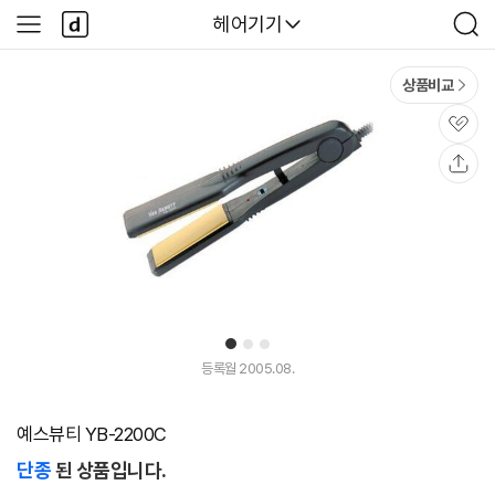
본문 바로가기
다
다나와
헤어기기
사
검
나
이
색
와
드
메
메
상품비교
인
뉴
관
심
공
유
1
2
3
등록월 2005.08.
예스뷰티 YB-2200C
단종
된 상품입니다.