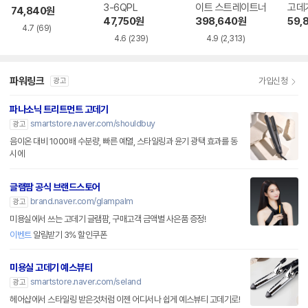
3-6QPL
이트 스트레이트너
74,840
원
47,750
원
398,640
원
59,
4.7
(69)
4.6
(239)
4.9
(2,313)
파워링크
가입신청
광고
파나소닉 트리트먼트 고데기
smartstore.naver.com/shouldbuy
광고
음이온 대비 1000배 수분량, 빠른 예열, 스타일링과 윤기 광택 효과를 동
시에
글램팜 공식 브랜드스토어
brand.naver.com/glampalm
광고
미용실에서 쓰는 고데기 글램팜, 구매고객 금액별 사은품 증정!
이벤트
알림받기 3% 할인쿠폰
미용실 고데기 예스뷰티
smartstore.naver.com/seland
광고
헤어샵에서 스타일링 받은것처럼 이젠 어디서나 쉽게 예스뷰티 고데기로!