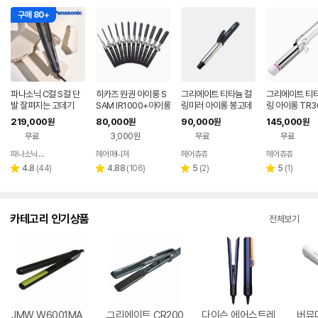
구매 80+
파나소닉 C컬 S컬 단
히카즈 원권 아이롱 S
그리에이트 티타늄 컬
그리에이트 티타
발 잘펴지는 고데기
SAM IR1000+아이롱
링미러 아이롱 봉고데
링 아이롱 TR3
꼬리빗
기 32미리(L)
219,000
80,000
90,000
145,000
원
원
원
원
무료
3,000원
무료
무료
파나소닉 공식판매점
헤어매니져
헤어츄츄
헤어츄츄
네이버
네이버
네이버
네이
페이
페이
페이
페이
리
리
리
리
4.8
(
44
)
4.88
(
106
)
5
(
2
)
5
(
1
)
별
별
별
별
뷰
뷰
뷰
뷰
점
점
점
점
수
수
수
수
카테고리 인기상품
전체보기
JMW W6001MA
그리에이트 CR200
다이슨 에어스트레
버뮤