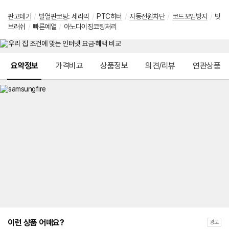
판고데기
/
발열판코팅
:
세라믹
/
PTC히터
/
자동전원차단
/
코드꼬임방지
/
빗
브러쉬
/
빠른예열
/
아노다이징코팅처리
메뉴 네비게이션
요약정보
가격비교
상품정보
의견/리뷰
연관상품
이런 상품 어때요?
광고