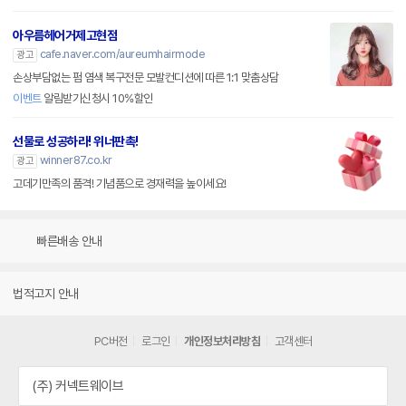
아우름헤어거제고현점
cafe.naver.com/aureumhairmode
광고
손상부담없는 펌 염색 복구전문 모발컨디션에 따른 1:1 맞춤상담
이벤트
알림받기신청시 10%할인
선물로 성공하라! 위너판촉!
winner87.co.kr
광고
고데기만족의 품격! 기념품으로 경재력을 높이세요!
빠른배송 안내
법적고지 안내
PC버전
로그인
개인정보처리방침
고객센터
(주) 커넥트웨이브