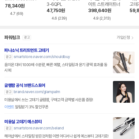
3-6QPL
이트 스트레이트너
78,340
원
47,750
원
398,640
원
59,
4.7
(69)
4.6
(239)
4.9
(2,313)
파워링크
가입신청
광고
파나소닉 트리트먼트 고데기
smartstore.naver.com/shouldbuy
광고
음이온 대비 1000배 수분량, 빠른 예열, 스타일링과 윤기 광택 효과를 동
시에
글램팜 공식 브랜드스토어
brand.naver.com/glampalm
광고
미용실에서 쓰는 고데기 글램팜, 구매고객 금액별 사은품 증정!
이벤트
알림받기 3% 할인쿠폰
미용실 고데기 예스뷰티
smartstore.naver.com/seland
광고
헤어샵에서 스타일링 받은것처럼 이젠 어디서나 쉽게 예스뷰티 고데기로!