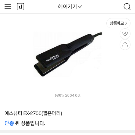
본문 바로가기
다
다나와
헤어기기
사
검
나
이
색
와
드
메
메
상품비교
인
뉴
관
심
공
유
등록월 2004.06.
예스뷰티 EX-2700(짧은머리)
단종
된 상품입니다.