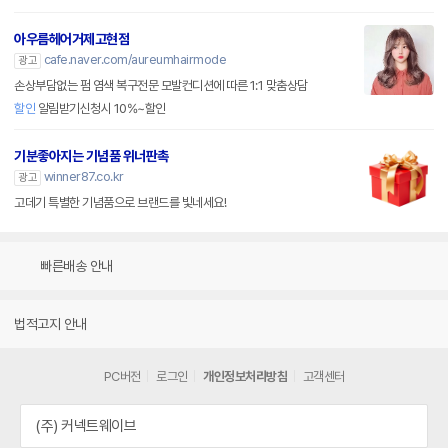
아우름헤어거제고현점
cafe.naver.com/aureumhairmode
광고
손상부담없는 펌 염색 복구전문 모발컨디션에 따른 1:1 맞춤상담
할인
알림받기신청시 10%~할인
기분좋아지는 기념품 위너판촉
winner87.co.kr
광고
고데기 특별한 기념품으로 브랜드를 빛네세요!
빠른배송 안내
법적고지 안내
PC버전
로그인
개인정보처리방침
고객센터
(주) 커넥트웨이브