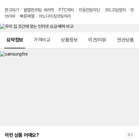
판고데기
/
발열판코팅
:
세라믹
/
PTC히터
/
자동전원차단
/
코드꼬임방지
/
빗
브러쉬
/
빠른예열
/
아노다이징코팅처리
메뉴 네비게이션
요약정보
가격비교
상품정보
의견/리뷰
연관상품
이런 상품 어때요?
광고