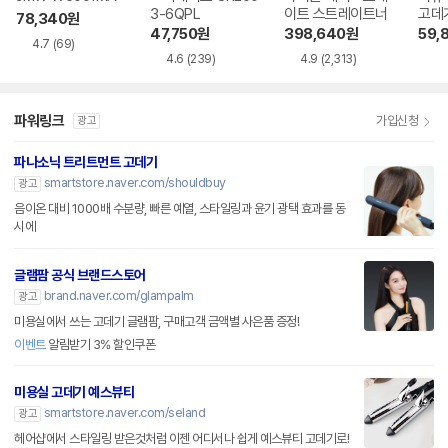
3-6QPL
이트 스트레이트너
78,340
원
47,750
원
398,640
원
59,
4.7
(69)
4.6
(239)
4.9
(2,313)
파워링크
가입신청
광고
파나소닉 트리트먼트 고데기
smartstore.naver.com/shouldbuy
광고
음이온 대비 1000배 수분량, 빠른 예열, 스타일링과 윤기 광택 효과를 동
시에
글램팜 공식 브랜드스토어
brand.naver.com/glampalm
광고
미용실에서 쓰는 고데기 글램팜, 구매고객 금액별 사은품 증정!
이벤트
알림받기 3% 할인쿠폰
미용실 고데기 예스뷰티
smartstore.naver.com/seland
광고
헤어샵에서 스타일링 받은것처럼 이젠 어디서나 쉽게 예스뷰티 고데기로!