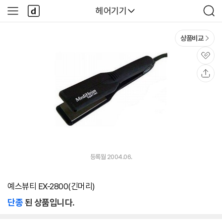
본문 바로가기
다
다나와
헤어기기
사
검
나
이
색
와
드
메
메
상품비교
인
뉴
관
심
공
유
등록월 2004.06.
예스뷰티 EX-2800(긴머리)
단종
된 상품입니다.