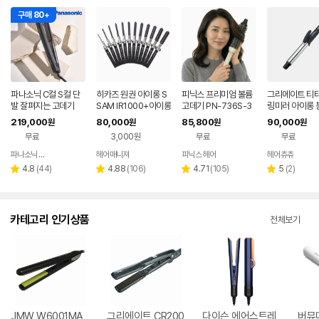
구매 80+
파나소닉 C컬 S컬 단
히카즈 원권 아이롱 S
피닉스 프리미엄 볼륨
그리에이트 티타
발 잘펴지는 고데기
SAM IR1000+아이롱
고데기 PN-736S-3
링미러 아이롱 
꼬리빗
2 32mm 뿌리볼륨 웨
기 32미리(L)
219,000
80,000
85,800
90,000
원
원
원
원
이브 봉고데기
무료
3,000원
무료
무료
파나소닉 공식판매점
헤어매니져
피닉스 헤어
헤어츄츄
네이버
네이버
네이버
네이
페이
페이
페이
페이
리
리
리
리
4.8
(
44
)
4.88
(
106
)
4.71
(
105
)
5
(
2
)
별
별
별
별
뷰
뷰
뷰
뷰
점
점
점
점
수
수
수
수
카테고리 인기상품
전체보기
JMW W6001MA
그리에이트 CR200
다이슨 에어스트레
버뮤