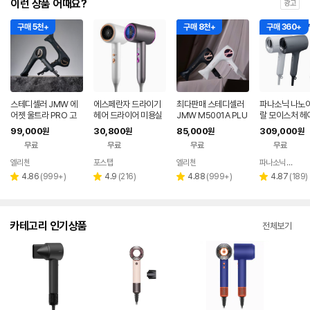
이런 상품 어때요?
광고
구매 5천+
구매 8천+
구매 360+
스테디셀러 JMW 에
에스페란자 드라이기
최다판매 스테디셀러
파나소닉 나노이
어젯 울트라 PRO 고
헤어 드라이어 미용실
JMW M5001A PLU
랄 모이스처 헤
성능 터보 항공모터 헤
그레이 2400W
S PRO 고성능 터보 항
이어 수분 두피 
99,000
30,800
85,000
309,000
원
원
원
원
어 드라이기
공모터 헤어 드라이기
어 모드 EH-N
무료
무료
무료
무료
엘리첸
포스탭
엘리첸
파나소닉 공식판매점
네이버
페이
리
리
리
리
4.86
(
999+
)
4.9
(
216
)
4.88
(
999+
)
4.87
(
189
)
별
별
별
별
뷰
뷰
뷰
뷰
점
점
점
점
수
수
수
수
카테고리 인기상품
전체보기