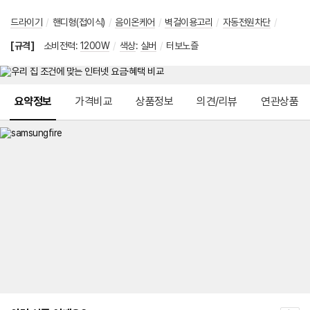
드라이기
/
핸디형(접이식)
/
음이온케어
/
벽걸이용고리
/
자동전원차단
/
[규격]
소비전력
:
1200W
/
색상
:
실버
/
터보노즐
메뉴 네비게이션
요약정보
가격비교
상품정보
의견/리뷰
연관상품