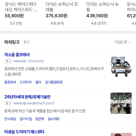
유닉스 에어스피더
다이슨 슈퍼소닉 트
다이슨 슈퍼소닉 뉴
유닉
네오 하이스피드 U
래블
럴
하이스
N-A7621
610
55,900
원
375,630
원
436,160
원
61,
5.0
(10)
4.8
(411)
4.8
(337)
4.
파워링크
가입신청
광고
저소음 콤프레샤
www.air-zon.com/
광고
콤프레샤 전문 쇼핑몰,드라이어,필터,오일프리,토마스,가스트,준에어,무
소음,에어존
콤프레셔
드라이어
필터
공기품질측정
26년차세대 분체/유체기술전
www.apowdertech.com/
광고
분체.유체 최신 기술과 제품을 한눈에! 지금 바로 참가 신청
전시개요
참가기업
참관객
동시개최
미용실 드라이기 예스뷰티