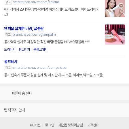
smartstore.naver.com/seland
광고
헤어샵에서 스타일링 받은것처럼 이젠 집에서도 예스뷰티 헤어드라이기
로!
완벽을 설계한 바람, 글램팜
brand.naver.com/glampalm
광고
공기역학 설계로 더 강력한 직진 바람! 글램팜 NEW슈팅블라스트
드라이기
판고데기
볼륨고데기
콤프레샤
smartstore.naver.com/compsidae
광고
공기 압축기 주문자 맞춤 설계 및 제조 판매 (피스톤, 웨이브, 박스형,스크롤)
빠른배송 안내
법적고지 안내
PC버전
로그인
개인정보처리방침
고객센터