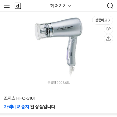
본문 바로가기
다
다나와
헤어기기
사
검
나
이
색
와
드
메
메
상품비교
인
뉴
관
심
공
유
등록월 2005.05.
조아스 HHC-3101
가격비교 중지
된 상품입니다.