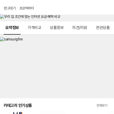
판고데기
/
초강력히터
메뉴 네비게이션
요약정보
가격비교
상품정보
의견/리뷰
연관상품
카테고리 인기상품
전체보기