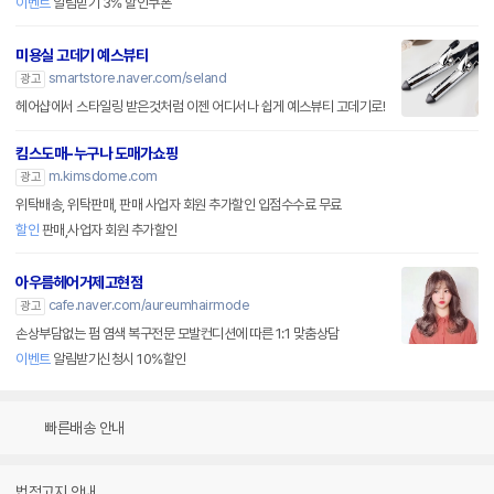
이벤트
알림받기 3% 할인쿠폰
미용실 고데기 예스뷰티
smartstore.naver.com/seland
광고
헤어샵에서 스타일링 받은것처럼 이젠 어디서나 쉽게 예스뷰티 고데기로!
킴스도매-누구나 도매가쇼핑
m.kimsdome.com
광고
위탁배송, 위탁판매, 판매 사업자 회원 추가할인 입점수수료 무료
할인
판매,사업자 회원 추가할인
아우름헤어거제고현점
cafe.naver.com/aureumhairmode
광고
손상부담없는 펌 염색 복구전문 모발컨디션에 따른 1:1 맞춤상담
이벤트
알림받기신청시 10%할인
빠른배송 안내
법적고지 안내