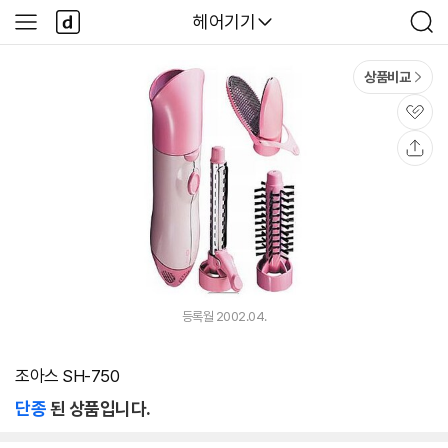
본문 바로가기
다
다나와
헤어기기
사
검
나
이
색
와
드
메
메
상품비교
인
뉴
관
심
공
유
등록월 2002.04.
조아스 SH-750
단종
된 상품입니다.