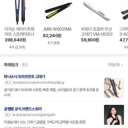
다이슨 에어스트레
JMW W6001MA
버뮤다 초음파 무선
그리에
이트 스트레이트너
고데기 VM-HS100
3-6
82,240
원
398,640
원
59,800
원
47,
4.7
(69)
4.9
(2,313)
4.
파워링크
가입신청
광고
파나소닉 트리트먼트 고데기
smartstore.naver.com/shouldbuy
광고
음이온 대비 1000배 수분량, 빠른 예열, 스타일링과 윤기 광택 효과를 동
시에
글램팜 공식 브랜드스토어
brand.naver.com/glampalm
광고
미용실에서 쓰는 고데기 글램팜, 구매고객 금액별 사은품 증정!