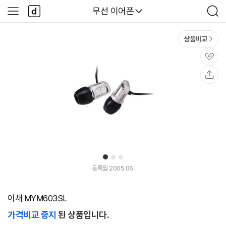
본문 바로가기
다
다나와
무선 이어폰
사
검
나
이
색
와
드
메
메
상품비교
인
뉴
관
심
공
유
1
2
3
등록월 2005.06.
이채 MYM603SL
가격비교 중지
된 상품입니다.