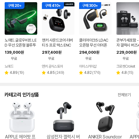
구매 20+
구매 410+
구매 300+
노애드 글로우비트 LE
앤커 사운드코어 리버
클리어아크5 LDAC
관부가세포함 -
D 무선 오픈형 블루투
티 5 프로 맥스 ENC
오픈형 무선 이어폰
자 갤럭시 버즈
스 골전도 이어폰 라이
무선 블루투스 이어폰
R640 노이즈
139,000
297,400
294,000
229,000
원
원
원
원
트그레이+네온그린LE
D1204
ANC 블루투스
무료
무료
무료
무료
D
이어폰 관세포
노애드
앤커 공식스토어
아이스카이샵
크로켓Croket
네이버
페이
리
리
리
리
4.89
(
19
)
4.85
(
249
)
4.82
(
176
)
4.8
(
15
)
별
별
별
별
뷰
뷰
뷰
뷰
점
점
점
점
수
수
수
수
카테고리 인기상품
전체보기
APPLE 에어팟 프
삼성전자 갤럭시 버
ANKER Soundcor
APP