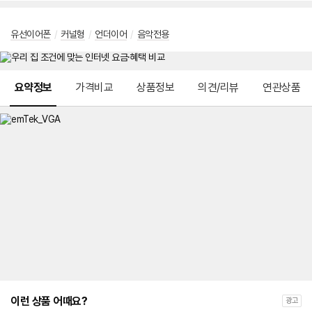
유선이어폰
/
커널형
/
언더이어
/
음악전용
메뉴 네비게이션
요약정보
가격비교
상품정보
의견/리뷰
연관상품
이런 상품 어때요?
광고