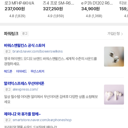
로3 MFHP4KH/A
즈4 프로 SM-R64
e P31i D1202 R60
티브
0
i NC
MXP
237,000
원
327,250
원
34,900
원
159
4.8
(1,829)
4.9
(1,859)
4.8
(1,368)
4.
파워링크
가입신청
광고
바워스앤윌킨스 공식 스토어
brand.naver.com/bowerswilkins
광고
영국 하이엔드 오디오 브랜드 바워스앤윌킨스. 세계적 수준의 사운드를
경험하세요.
헤드폰
이어버드
무선스피커
알리익스프레스 무선이어폰
aliexpress.com/
광고
일상 필수템 이어폰! 알리에서 무선이어폰 검색후 다양한 상품 쇼핑해보
세요
제미니2 와 휴가를 함께~
smartstore.naver.com/earphoneshop
광고
프리미엄 명품 사운드 드비알레 제미니2