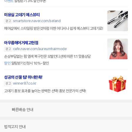
이벤트
알림받기 3% 할인쿠폰
미용실 고데기 예스뷰티
smartstore.naver.com/seland
광고
헤어샵에서 스타일링 받은것처럼 이젠 어디서나 쉽게 예스뷰티 고데기로!
아우름헤어거제고현점
cafe.naver.com/aureumhairmode
광고
손상부담없는 펌 염색 복구전문 모발컨디션에 따른 1:1 맞춤상담
할인
알림받기신청시 10%~할인
성공의 선물 팁! 위너판촉!
winner87.co.kr
광고
고데기 홍보 효과를 높이는 완벽한 선택! 홍보 전문가의 선택!
빠른배송 안내
법적고지 안내