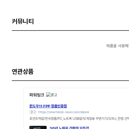
커뮤니티
제품을 사용해
연관상품
파워링크
윈도우11 FPP 정품인증점
광고
https://smartstore.naver.com/sbcore
포인트적립/한국정품/PC,노트북 USB설치/게임용 주변기기/오피스,한컴 선
30년 노하우 간판의 모든것