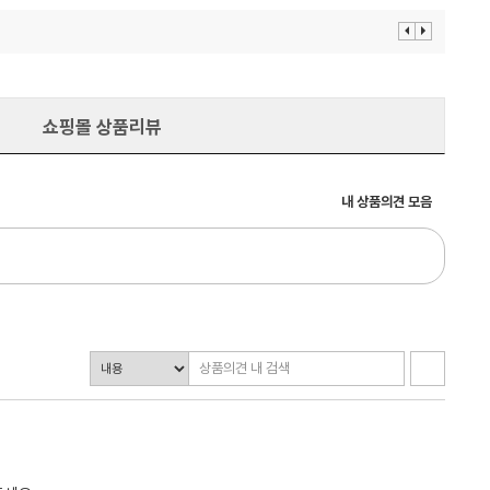
이
다
전
음
보
보
기
기
쇼핑몰 상품리뷰
내 상품의견 모음