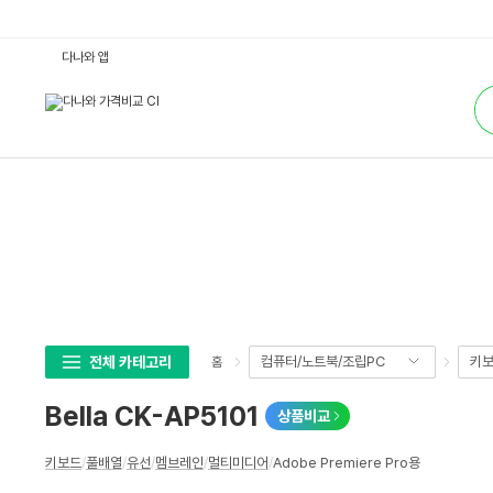
B
다나와 앱
e
l
통
l
합
a
검
C
색
K
-
A
P
5
1
0
1
:
다
나
와
가
격
비
전체 카테고리
컴퓨터/노트북/조립PC
키보
홈
교
Bella CK-AP5101
상품비교
상
키보드
/
풀배열
/
유선
/
멤브레인
/
멀티미디어
/
Adobe Premiere Pro용
세
스