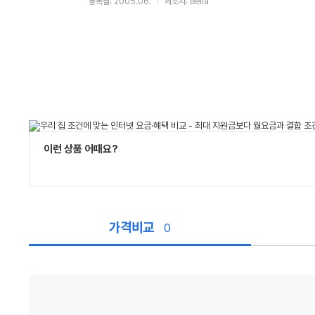
등록월: 2005.06.
제조사: Bella
이런 상품 어때요?
가격비교
0
가
격
비
교