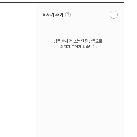
툴
최저가 추이
알
팁
림
보
받
기
기
상품 출시 전 또는 단종 상품으로,
최저가 추이가 없습니다.