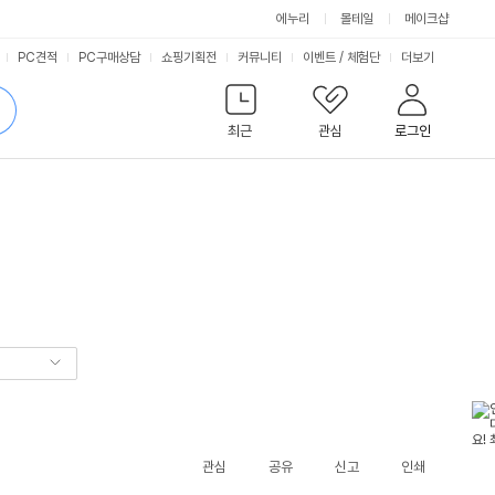
에누리
몰테일
메이크샵
서
PC견적
PC구매상담
쇼핑기획전
커뮤니티
이벤트
/
체험단
더보기
비
검
색
최근
관심
로그인
스
관심
공유
신고
인쇄