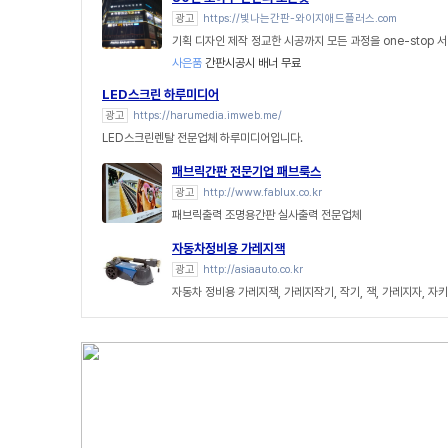
광고
https://빛나는간판-와이지애드플러스.com
기획 디자인 제작 정교한 시공까지 모든 과정을 one-stop 
사은품
간판시공시 배너 무료
LED스크린 하루미디어
광고
https://harumedia.imweb.me/
LED스크린렌탈 전문업체 하루미디어입니다.
패브릭간판 전문기업 패브룩스
광고
http://www.fablux.co.kr
패브릭출력 조명용간판 실사출력 전문업체
자동차정비용 가레지잭
광고
http://asiaauto.co.kr
자동차 정비용 가레지잭, 가레지작기, 작기, 잭, 가레지자, 자키