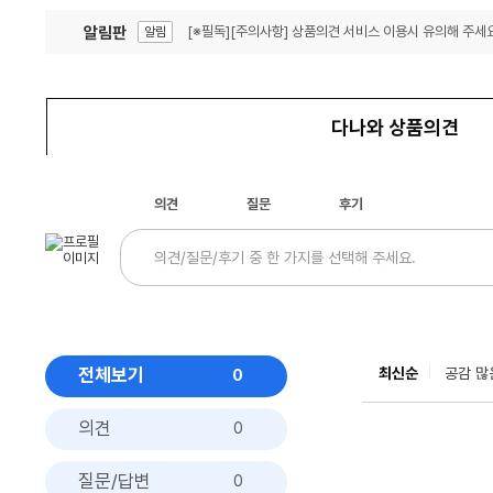
알림판
[※필독][주의사항] 상품의견 서비스 이용시 유의해 주세요
알림
잦은 오류, PC속도 잡자! PC안정화 위해 이건 꼭!
알림
다나와 상품의견
의견
질문
후기
전체보기
최신순
공감 많
0
의견
0
질문/답변
0