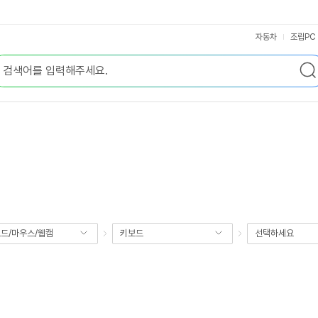
자동차
조립PC
드/마우스/웹캠
키보드
선택하세요