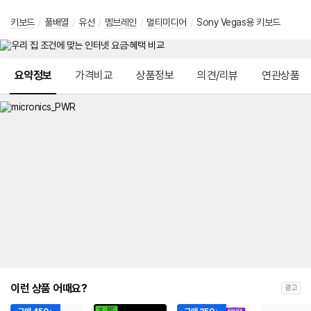
키보드
/
풀배열
/
유선
/
멤브레인
/
멀티미디어
/
Sony Vegas용 키보드
메뉴 네비게이션
요약정보
가격비교
상품정보
의견/리뷰
연관상품
이런 상품 어때요?
광고