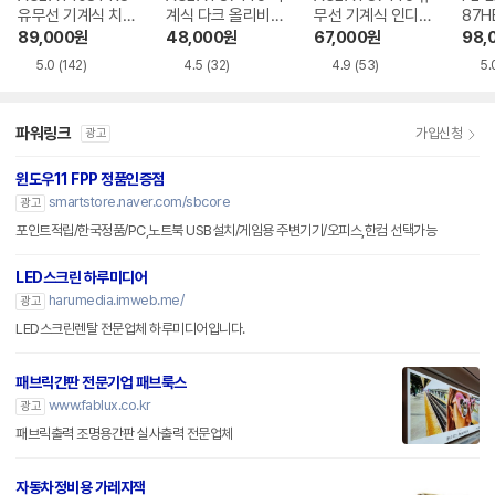
유무선 기계식 치즈
계식 다크 올리비아
무선 기계식 인디고
87H
화이트 한글
한글
블랙 한글
89,000
원
48,000
원
67,000
원
98,
5.0
(142)
4.5
(32)
4.9
(53)
5.
파워링크
가입신청
광고
윈도우11 FPP 정품인증점
smartstore.naver.com/sbcore
광고
포인트적립/한국정품/PC,노트북 USB설치/게임용 주변기기/오피스,한컴 선택가능
LED스크린 하루미디어
harumedia.imweb.me/
광고
LED스크린렌탈 전문업체 하루미디어입니다.
패브릭간판 전문기업 패브룩스
www.fablux.co.kr
광고
패브릭출력 조명용간판 실사출력 전문업체
자동차정비용 가레지잭