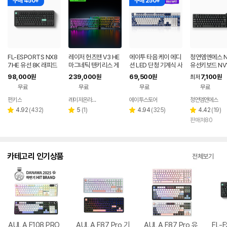
구매 450+
구매 250+
FL-ESPORTS NX8
레이저 헌츠맨 V3 HE
에이투 타음 케이 에디
청연엠엔에스 N
7HE 유선 8K 래피드
마그네틱 텐키리스 게
션 LED 단청 기계식 사
유선키보드 NV
트리거 자석축 키보드
이밍키보드 8KHz 기
무용 유선 키보드 고려
KB15U 저소음
98,000
239,000
69,500
7,100
원
원
원
최저
원
민트 블랙, 저소음스톰
계식 키보드
청자, 적축
블랙
무료
무료
무료
무료
축
펀키스
레이저온라인스토어
에이투스토어
청연엠엔에스
네이버
네이버
페이
페이
리
리
리
리
4.92
(
432
)
5
(
1
)
4.94
(
325
)
4.42
(
19
)
별
별
별
별
뷰
뷰
뷰
뷰
판매처80
점
점
점
점
수
수
수
수
카테고리 인기상품
전체보기
AULA F108 PRO
AULA F87 Pro 기
AULA F87 Pro 유
FL-