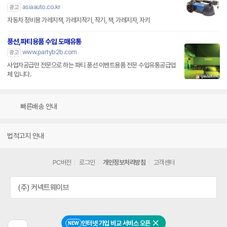
asiaauto.co.kr
광고
자동차 정비용 가레지잭, 가레지작기, 작기, 잭, 가레지자, 자키
풍선,파티용품 수입 도매유통
www.partyb2b.com
광고
사업자공급만 전문으로 하는 파티 풍선 이벤트용품 전문 수입유통공급업
체 입니다.
빠른배송 안내
법적고지 안내
PC버전
로그인
개인정보처리방침
고객센터
(주) 커넥트웨이브
인터넷 가입 비교 서비스 오픈
NEW
닫기