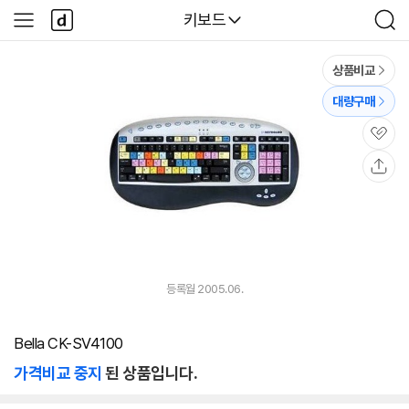
본문 바로가기
다
다나와
키보드
사
검
나
이
색
와
드
메
메
상품비교
인
뉴
대량구매
관
심
공
유
등록월 2005.06.
Bella CK-SV4100
가격비교 중지
된 상품입니다.