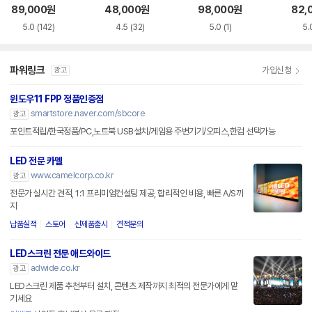
화이트 한글
한글
블랙
89,000
원
48,000
원
98,000
원
82,
5.0
(142)
4.5
(32)
5.0
(1)
5.
파워링크
가입신청
광고
윈도우11 FPP 정품인증점
smartstore.naver.com/sbcore
광고
포인트적립/한국정품/PC,노트북 USB설치/게임용 주변기기/오피스,한컴 선택가능
LED 전문 카멜
www.camelcorp.co.kr
광고
전문가 실시간 견적, 1:1 프리미엄컨설팅 제공, 합리적인 비용, 빠른 A/S까
지
납품실적
스토어
신제품출시
견적문의
LED스크린 전문 애드와이드
adwide.co.kr
광고
LED스크린 제품 추천부터 설치, 콘텐츠 제작까지 최적의 전문가에게 맡
기세요