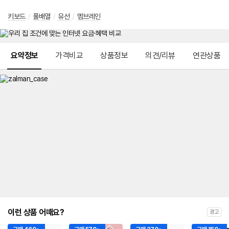
키보드
/
풀배열
/
유선
/
멤브레인
메뉴 네비게이션
요약정보
가격비교
상품정보
의견/리뷰
연관상품
이런 상품 어때요?
광고