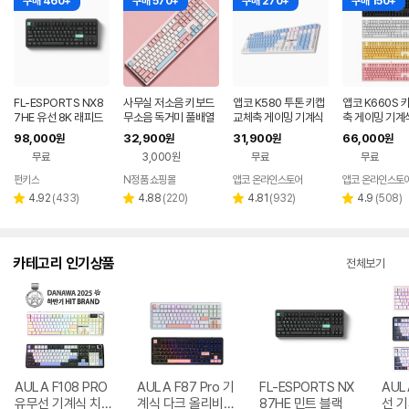
구매 460+
구매 570+
구매 270+
구매 150+
FL-ESPORTS NX8
사무실 저소음 키보드
앱코 K580 투톤 키캡
앱코 K660S 
7HE 유선 8K 래피드
무소음 독거미 풀배열
교체축 게이밍 기계식
축 게이밍 기계
트리거 자석축 키보드
조용한 컴퓨터 자판기
키보드 스카이, 갈축
드 블랙, 청축 V
98,000
32,900
31,900
66,000
원
원
원
원
민트 블랙, 저소음스톰
핑크 유선 사무용 키보
무료
3,000원
무료
무료
축
드
펀키스
N정품 쇼핑몰
앱코 온라인스토어
앱코 온라인스토
네이버
네이버
페이
페이
리
리
리
리
4.92
(
433
)
4.88
(
220
)
4.81
(
932
)
4.9
(
508
)
별
별
별
별
뷰
뷰
뷰
뷰
점
점
점
점
수
수
수
수
카테고리 인기상품
전체보기
AULA F108 PRO
AULA F87 Pro 기
FL-ESPORTS NX
AUL
유무선 기계식 치즈
계식 다크 올리비아
87HE 민트 블랙
선 