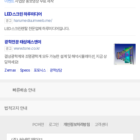
이벤트
사업장 홍보영상 무료 제작
LED스크린 하루미디어
harumedia.imweb.me/
광고
LED스크린렌탈 전문업체 하루미디어입니다.
광학전문 태성에스엔이
www.tsne.co.kr
광고
결상광학계와 조명광학계 모두 가능한 설계 및 해석시뮬레이션, 지금 상
담하세요!
Zemax
Speos
포토닉스
광학상담
빠른배송 안내
법적고지 안내
PC버전
로그인
개인정보처리방침
고객센터