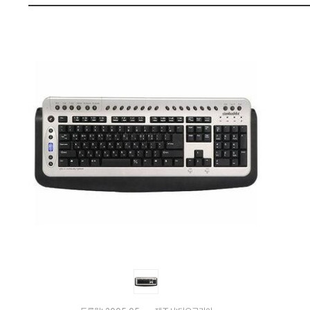
:
펙
다
나
와
가
격
비
교