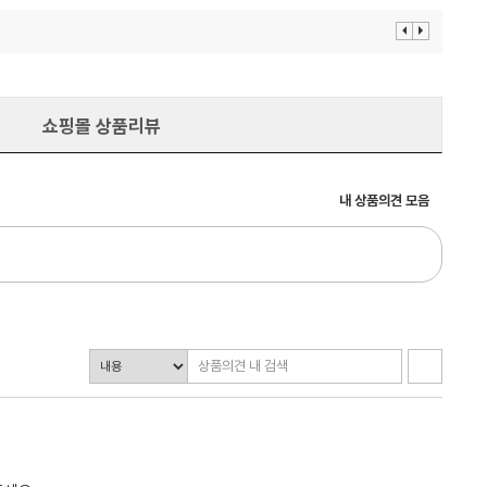
이
다
전
음
보
보
기
기
쇼핑몰 상품리뷰
내 상품의견 모음