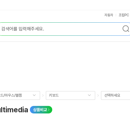
자동차
조립PC
드/마우스/웹캠
키보드
선택하세요
timedia
상품비교