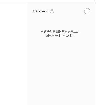
툴
최저가 추이
알
팁
림
보
받
기
기
상품 출시 전 또는 단종 상품으로,
최저가 추이가 없습니다.