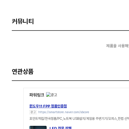
커뮤니티
제품을 사용해
연관상품
파워링크
윈도우11 FPP 정품인증점
광고
https://smartstore.naver.com/sbcore
포인트적립/한국정품/PC,노트북 USB설치/게임용 주변기기/오피스,한컴 선
LED 전문 카멜