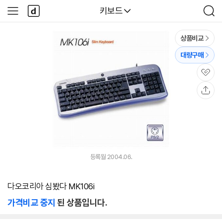
본문 바로가기
다
다나와
키보드
사
검
나
이
색
와
드
메
메
상품비교
인
뉴
대량구매
관
심
공
유
등록월 2004.06.
다오코리아 심봤다 MK106i
가격비교 중지
된 상품입니다.