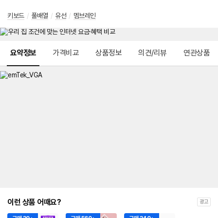
키보드
/
풀배열
/
유선
/
멤브레인
메뉴 네비게이션
요약정보
가격비교
상품정보
의견/리뷰
연관상품
이런 상품 어때요?
광고