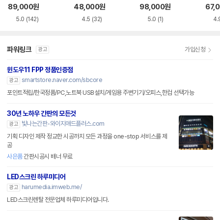
화이트 한글
한글
블랙
89,000
원
48,000
원
98,000
원
67,
5.0
(142)
4.5
(32)
5.0
(1)
4.
파워링크
가입신청
광고
윈도우11 FPP 정품인증점
smartstore.naver.com/sbcore
광고
포인트적립/한국정품/PC,노트북 USB설치/게임용 주변기기/오피스,한컴 선택가능
30년 노하우 간판의 모든것
빛나는간판-와이지애드플러스.com
광고
기획 디자인 제작 정교한 시공까지 모든 과정을 one-stop 서비스를 제
공
사은품
간판시공시 배너 무료
LED스크린 하루미디어
harumedia.imweb.me/
광고
LED스크린렌탈 전문업체 하루미디어입니다.