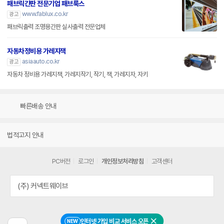
패브릭간판 전문기업 패브룩스
www.fablux.co.kr
광고
패브릭출력 조명용간판 실사출력 전문업체
자동차정비용 가레지잭
asiaauto.co.kr
광고
자동차 정비용 가레지잭, 가레지작기, 작기, 잭, 가레지자, 자키
빠른배송 안내
법적고지 안내
PC버전
로그인
개인정보처리방침
고객센터
(주) 커넥트웨이브
인터넷 가입 비교 서비스 오픈
NEW