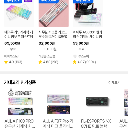
구매 30+
구매 560+
구매 340+
에이투 키5 기계식 게
사무실 저소음 키보드
에이투 AG0301 텐키
이밍 키보드 더스트커
무소음 독거미 풀배열
리스 기계식 게이밍 키
버 KEY5 RGB 백축
조용한 컴퓨터 자판기
보드 적축, 갈축
69,500
32,900
59,900
원
원
원
텐키리스 가스켓 매크
핑크 유선 사무용 키보
무료
3,000원
무료
로
드
에이투스토어
N정품 쇼핑몰
에이투스토어
네이버
페이
리
리
리
4.9
(
193
)
4.88
(
218
)
4.87
(
999+
)
별
별
별
뷰
뷰
뷰
점
점
점
수
수
수
카테고리 인기상품
전체보기
AULA F108 PRO
AULA F87 Pro 기
FL-ESPORTS NX
AUL
유무선 기계식 치즈
계식 다크 올리비아
87HE 민트 블랙
무선