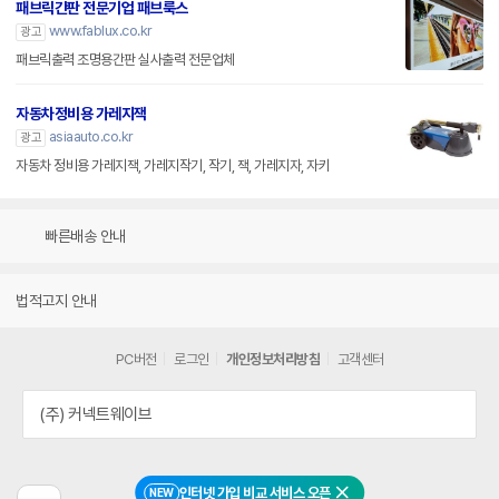
패브릭간판 전문기업 패브룩스
www.fablux.co.kr
광고
패브릭출력 조명용간판 실사출력 전문업체
자동차정비용 가레지잭
asiaauto.co.kr
광고
자동차 정비용 가레지잭, 가레지작기, 작기, 잭, 가레지자, 자키
빠른배송 안내
법적고지 안내
PC버전
로그인
개인정보처리방침
고객센터
(주) 커넥트웨이브
인터넷 가입 비교 서비스 오픈
NEW