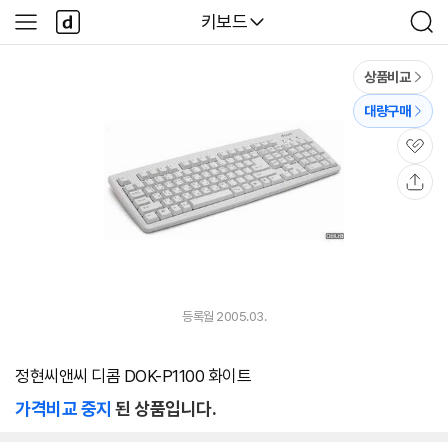
본문 바로가기
다
다나와
키보드
사
검
나
이
색
와
드
메
메
상품비교
인
뉴
대량구매
관
심
공
유
등록월 2005.03.
정현씨앤씨 디콤 DOK-P1100 화이트
가격비교 중지
된 상품입니다.