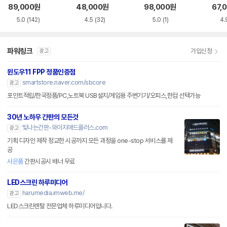
화이트 한글
한글
블랙
89,000
원
48,000
원
98,000
원
67,
5.0
(142)
4.5
(32)
5.0
(1)
4.
파워링크
가입신청
광고
윈도우11 FPP 정품인증점
smartstore.naver.com/sbcore
광고
포인트적립/한국정품/PC,노트북 USB설치/게임용 주변기기/오피스,한컴 선택가능
30년 노하우 간판의 모든것
빛나는간판-와이지애드플러스.com
광고
기획 디자인 제작 정교한 시공까지 모든 과정을 one-stop 서비스를 제
공
사은품
간판시공시 배너 무료
LED스크린 하루미디어
harumedia.imweb.me/
광고
LED스크린렌탈 전문업체 하루미디어입니다.