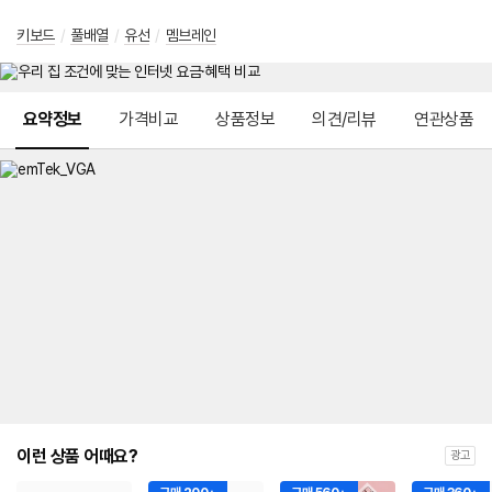
키보드
/
풀배열
/
유선
/
멤브레인
메뉴 네비게이션
요약정보
가격비교
상품정보
의견/리뷰
연관상품
이런 상품 어때요?
광고