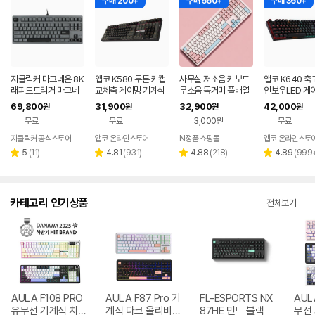
구매 200+
구매 560+
구매 360+
지클릭커 마그네온 8K
앱코 K580 투톤 키캡
사무실 저소음 키보드
앱코 K640 축
래피드트리거 마그네
교체축 게이밍 기계식
무소음 독거미 풀배열
인보우LED 게
틱 자석축 텐키리스 게
키보드 젠틀맨, 적축
조용한 컴퓨터 자판기
계식 키보드 N 
69,800
31,900
32,900
42,000
원
원
원
원
이밍 기계식 키보드 G
핑크 유선 사무용 키보
축
무료
무료
3,000원
무료
RT87 문스톤그레이
드
레이저자몽 37g
지클릭커 공식스토어
앱코 온라인스토어
N정품 쇼핑몰
앱코 온라인스토
네이버
페이
리
리
리
리
5
(
11
)
4.81
(
931
)
4.88
(
218
)
4.89
(
999
별
별
별
별
뷰
뷰
뷰
뷰
점
점
점
점
수
수
수
수
카테고리 인기상품
전체보기
AULA F108 PRO
AULA F87 Pro 기
FL-ESPORTS NX
AUL
유무선 기계식 치즈
계식 다크 올리비아
87HE 민트 블랙
무선