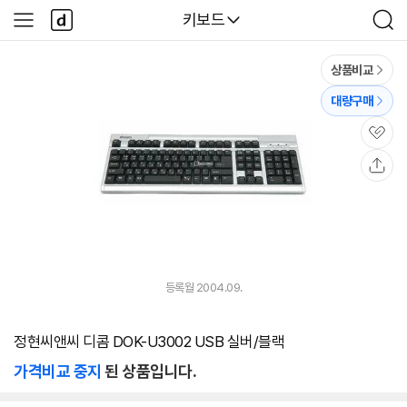
본문 바로가기
다
다나와
키보드
사
검
나
이
색
와
드
메
메
상품비교
인
뉴
대량구매
관
심
공
유
등록월 2004.09.
정현씨앤씨 디콤 DOK-U3002 USB 실버/블랙
가격비교 중지
된 상품입니다.