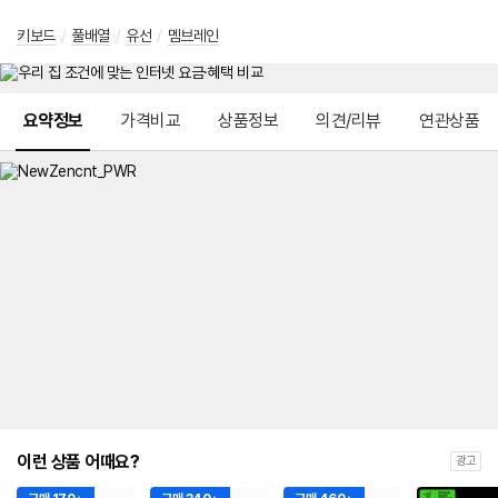
키보드
/
풀배열
/
유선
/
멤브레인
메뉴 네비게이션
요약정보
가격비교
상품정보
의견/리뷰
연관상품
이런 상품 어때요?
광고