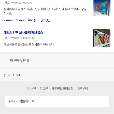
www.tsne.co.kr
광고
광학해석의 통합 시뮬레이션 환경이 필요하세요? 태성에스엔이와 상담
하세요
Zemax
Speos
포토닉스
광학상담
패브릭간판 실사출력 패브룩스
www.fablux.co.kr
광고
패브릭출력 조명용간판 실사출력 전문업체
빠른배송 안내
법적고지 안내
PC버전
로그인
개인정보처리방침
고객센터
(주) 커넥트웨이브