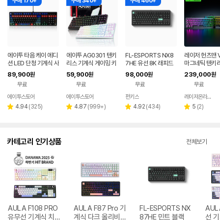
구매 170+
구매 340+
구매 460+
에이투 타음 케이 에디
에이투 AG0301 텐키
FL-ESPORTS NX8
레이저 헌츠맨 V
션 LED 단청 기계식 사
리스 기계식 게이밍 키
7HE 유선 8K 래피드
마그네틱 텐키리
무용 유선 키보드 일월
보드 적축, 갈축
트리거 자석축 키보드
이밍키보드 8K
89,900
59,900
98,000
239,000
원
원
원
원
오봉도, 적축
민트 블랙, 저소음스톰
계식 키보드
무료
무료
무료
무료
축
에이투스토어
에이투스토어
펀키스
레이저온라인스토어
네이버
페이
리
리
리
리
4.94
(
325
)
4.87
(
999+
)
4.92
(
434
)
5
(
2
)
별
별
별
별
뷰
뷰
뷰
뷰
점
점
점
점
수
수
수
수
카테고리 인기상품
전체보기
AULA F108 PRO
AULA F87 Pro 기
FL-ESPORTS NX
AUL
유무선 기계식 치즈
계식 다크 올리비아
87HE 민트 블랙
선 