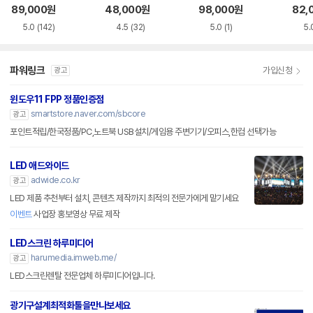
화이트 한글
한글
블랙
89,000
원
48,000
원
98,000
원
82,
5.0
(142)
4.5
(32)
5.0
(1)
5.
파워링크
가입신청
광고
윈도우11 FPP 정품인증점
smartstore.naver.com/sbcore
광고
포인트적립/한국정품/PC,노트북 USB설치/게임용 주변기기/오피스,한컴 선택가능
LED 애드와이드
adwide.co.kr
광고
LED 제품 추천부터 설치, 콘텐츠 제작까지 최적의 전문가에게 맡기세요
이벤트
사업장 홍보영상 무료 제작
LED스크린 하루미디어
harumedia.imweb.me/
광고
LED스크린렌탈 전문업체 하루미디어입니다.
광기구설계최적화툴을만나보세요